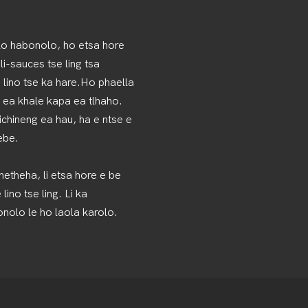
olo habonolo, ho etsa hore
-sauces tse ling tsa
 lino tse ka hare.Ho phaella
a ea khale kapa ea tlhaho.
chineng ea hau, ha e ntse e
ebe.
hetheha, li etsa hore e be
ino tse ling. Li ka
onolo le ho laola karolo.