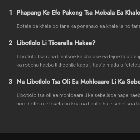
1
Phapang Ke Efe Pakeng Tsa Mebala Ea Khale
Botala ba khale bo fana ka ponahalo ea khale le ho fana
2
Libotlolo Li Tšoarella Hakae?
Libotlolo tsa rona li entsoe ka khalase ea lejoe la bolen
ka robeha haeba li theohile kapa li tlas'a matla a fetele
3
Na Libotlolo Tsa Oli Ea Mohloaare Li Ka Seb
Libotlolo tsa oli ea mohloaare li ka sebelisoa hape hae
hore botlolo e lokela ho koaloa hantle ha e sebelisoa h