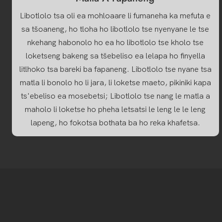
Libotlolo tsa oli ea mohloaare li fumaneha ka mefuta e
sa tšoaneng, ho tloha ho libotlolo tse nyenyane le tse
nkehang habonolo ho ea ho libotlolo tse kholo tse
loketseng bakeng sa tšebeliso ea lelapa ho finyella
litlhoko tsa bareki ba fapaneng. Libotlolo tse nyane tsa
matla li bonolo ho li jara, li loketse maeto, pikiniki kapa
ts'ebeliso ea mosebetsi; Libotlolo tse nang le matla a
maholo li loketse ho pheha letsatsi le leng le le leng
lapeng, ho fokotsa bothata ba ho reka khafetsa.