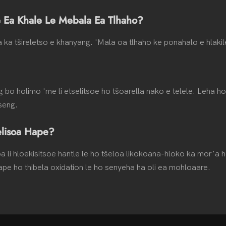
 Ea Khale Le Mebala Ea Tlhaho?
 ka tšireletso e khanyang. 'Mala oa tlhaho ke ponahalo e hlakile
g bo holimo 'me li etselitsoe ho tšoarella nako e telele. Leha ho 
tseng.
elisoa Hape?
ba li hloekisitsoe hantle le ho tšeloa likokoana-hloko ka mor'a
ape ho thibela oxidation le ho senyeha ha oli ea mohloaare.