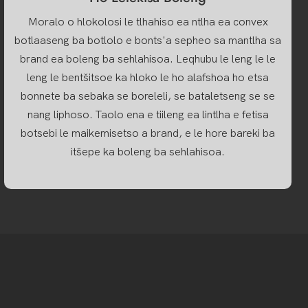
Moralo o hlokolosi le tlhahiso ea ntlha ea convex
botlaaseng ba botlolo e bonts'a sepheo sa mantlha sa
brand ea boleng ba sehlahisoa. Leqhubu le leng le le
leng le bentšitsoe ka hloko le ho alafshoa ho etsa
bonnete ba sebaka se boreleli, se bataletseng se se
nang liphoso. Taolo ena e tiileng ea lintlha e fetisa
botsebi le maikemisetso a brand, e le hore bareki ba
itšepe ka boleng ba sehlahisoa.