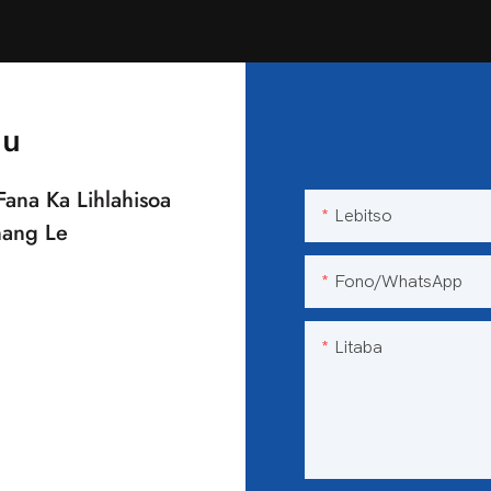
au
Fana Ka Lihlahisoa
Lebitso
nang Le
Fono/WhatsApp
Litaba