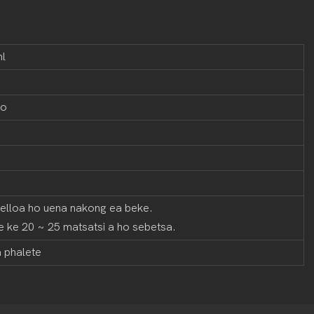
l
ho
omelloa ho uena nakong ea beke.
e ke 20 ~ 25 matsatsi a ho sebetsa.
 phalete