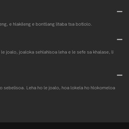
ng, e hlakileng e bontšang litaba tsa botlolo.
le joalo, joaloka sehlahisoa leha e le sefe sa khalase, li
 ho sebelisoa. Leha ho le joalo, hoa lokela ho hlokomeloa