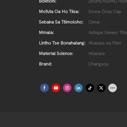
Bokhoni:
250ml/500ml/750
Mofuta Oa Ho Tiisa:
Screw Drop Cap
Sebaka Sa Tšimoloho:
China
Mmala:
Antique Green/ Tlh
Lintho Tse Bonahalang:
Khalase ea Flint
Material Science:
Khalase
Brand:
Changyou