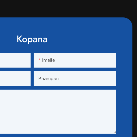
Kopana
Imeile
Khampani