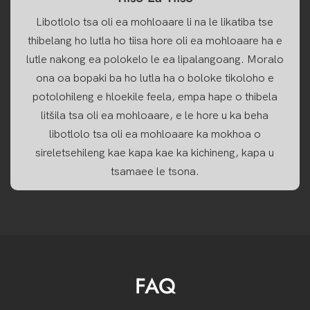
Libotlolo tsa oli ea mohloaare li na le likatiba tse
thibelang ho lutla ho tiisa hore oli ea mohloaare ha e
lutle nakong ea polokelo le ea lipalangoang. Moralo
ona oa bopaki ba ho lutla ha o boloke tikoloho e
potolohileng e hloekile feela, empa hape o thibela
litšila tsa oli ea mohloaare, e le hore u ka beha
libotlolo tsa oli ea mohloaare ka mokhoa o
sireletsehileng kae kapa kae ka kichineng, kapa u
tsamaee le tsona.
FAQ