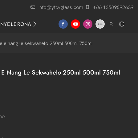
info@ytcyglass.com
+86 13589892639
ANYE LE RONA
tle e nang le sekwahelo 250ml 500ml 750ml
tle E Nang Le Sekwahelo 250ml 500ml 750ml
ho