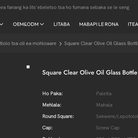
ea fanang ka lits'ebeletso tsa ho fumana sebaka se le seng
OEM&ODM
LITABA
MABAPI LE RONA
ITE
tlolo tsa oli ea mohloaare
Square Clear Olive Oil Glass Bot
Square Clear Olive Oil Glass Bot
Ho Paka:
Paletla
Mehlala:
Mahala
Round Square:
Sekwere/Lepotolo
Cap:
Screw Cap