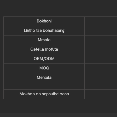
Bokhoni
Lintho tse bonahalang
Mmala
Qetella mofuta
OEM/ODM
MOQ
Mehlala
Mokhoa oa sephutheloana