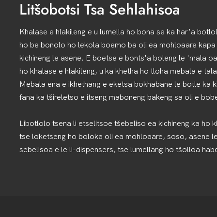
Litšobotsi Tsa Sehlahisoa
Khalase e hlakileng e u lumella ho bona se ka har'a botl
ho be bonolo ho lekola boemo ba oli ea mohloaare kapa li
kichineng le asene. E boetse e bonts'a boleng le 'mala oa
ho khalase e hlakileng, u ka khetha ho tloha mebala e tal
Mebala ena e ikhethang e eketsa bokhabane le botle ka ki
fana ka tšireletso e itseng maboneng bakeng sa oli e bob
Libotlolo tsena li etselitsoe tšebeliso ea kichineng ka ho k
tse loketseng ho boloka oli ea mohloaare, soso, asene le l
sebelisoa e le li-dispensers, tse lumellang ho tšolloa hab