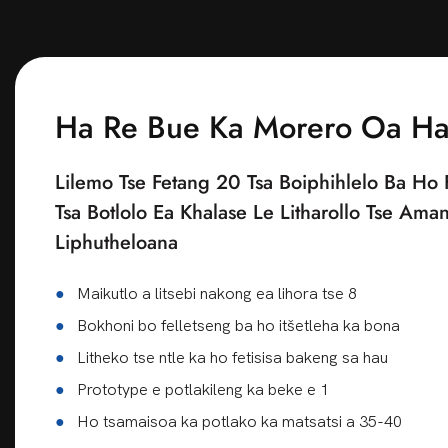
Ha Re Bue Ka Morero Oa H
Lilemo Tse Fetang 20 Tsa Boiphihlelo Ba Ho 
Tsa Botlolo Ea Khalase Le Litharollo Tse Ama
Liphutheloana
●
Maikutlo a litsebi nakong ea lihora tse 8
●
Bokhoni bo felletseng ba ho itšetleha ka bona
●
Litheko tse ntle ka ho fetisisa bakeng sa hau
●
Prototype e potlakileng ka beke e 1
●
Ho tsamaisoa ka potlako ka matsatsi a 35-40