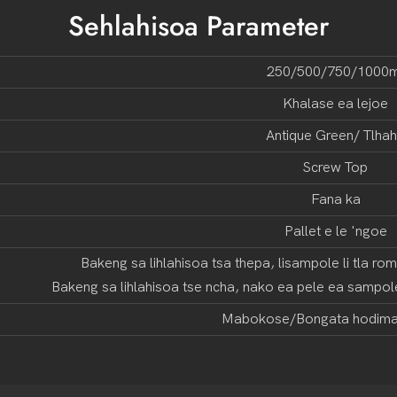
Sehlahisoa Parameter
250/500/750/1000m
Khalase ea lejoe
Antique Green/ Tlha
Screw Top
Fana ka
Pallet e le 'ngoe
Bakeng sa lihlahisoa tsa thepa, lisampole li tla r
Bakeng sa lihlahisoa tse ncha, nako ea pele ea sampol
Mabokose/Bongata hodima