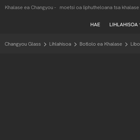
Khalase ea Changyou -
moetsi oa liphutheloana tsa khalase 
HAE
LIHLAHISOA
Changyou Glass
Lihlahisoa
Botlolo ea Khalase
Libo