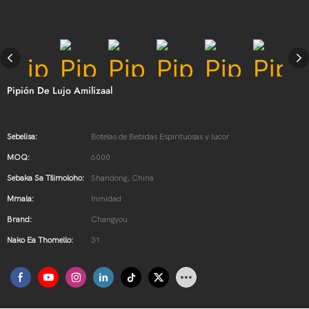
Pipión De Lujo Amilizaal
Sebelisa:
Botelas de Bebidas Espirituosas y lucor
MOQ:
6000
Sebaka Sa Tšimoloho:
Shandong, China
Mmala:
Inmidad
Brand:
Changyou
Nako Ea Thomello:
31