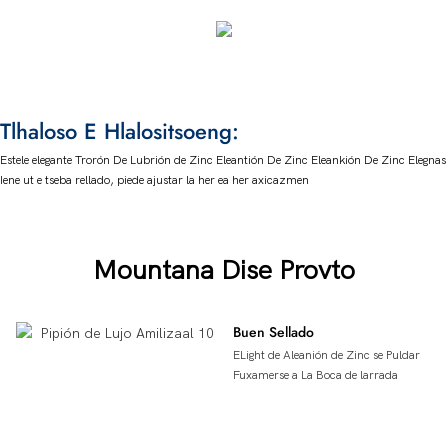
TIPON de Bebidas Espirituosas de
Aleanión de Zinc
Tlhaloso E Hlalositsoeng:
Estele elegante Trorón De Lubrión de Zinc Eleantión De Zinc Eleankión De Zinc Elegnas
Iene ut e tseba rellado, piede ajustar la her ea her axicazmen
Mountana Dise Provto
Buen Sellado
ELight de Aleanión de Zinc se Puldar
Fuxamerse a La Boca de larrada