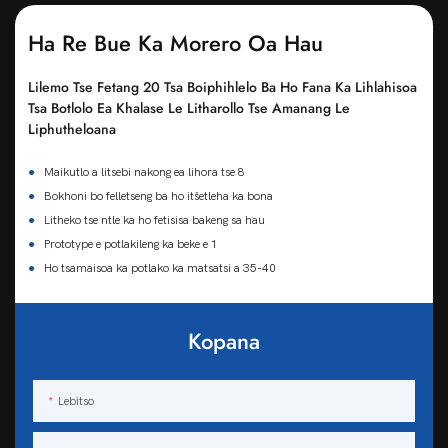
Ha Re Bue Ka Morero Oa Hau
Lilemo Tse Fetang 20 Tsa Boiphihlelo Ba Ho Fana Ka Lihlahisoa
Tsa Botlolo Ea Khalase Le Litharollo Tse Amanang Le
Liphutheloana
●
Maikutlo a litsebi nakong ea lihora tse 8
●
Bokhoni bo felletseng ba ho itšetleha ka bona
●
Litheko tse ntle ka ho fetisisa bakeng sa hau
●
Prototype e potlakileng ka beke e 1
●
Ho tsamaisoa ka potlako ka matsatsi a 35-40
Kopana
Lebitso