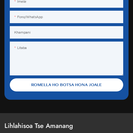
Imeile
Fono/WhatsApp
Khampani
Litaba
ROMELLA HO BOTSA HONA JOALE
Lihlahisoa Tse Amanang