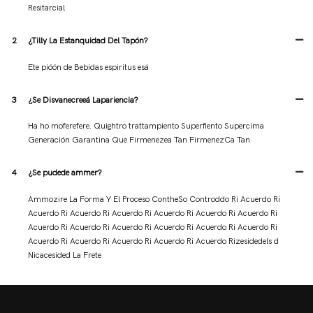
Resitarcial
2
¿Tilly La Estanquidad Del Tapón?
Ete pióón de Bebidas espiritus esá
3
¿Se Disvanecreeá Lapariencia?
Ha ho moferefere. Quightro trattampiento Superfiento Supercima
Generación Garantina Que Firmenezea Tan FirmenezCa Tan
4
¿Se pudede ammer?
Ammozire La Forma Y El Proceso ContheSo Controddo Ri Acuerdo Ri
Acuerdo Ri Acuerdo Ri Acuerdo Ri Acuerdo Ri Acuerdo Ri Acuerdo Ri
Acuerdo Ri Acuerdo Ri Acuerdo Ri Acuerdo Ri Acuerdo Ri Acuerdo Ri
Acuerdo Ri Acuerdo Ri Acuerdo Ri Acuerdo Ri Acuerdo Rizesidedels d
Nicacesided La Frete