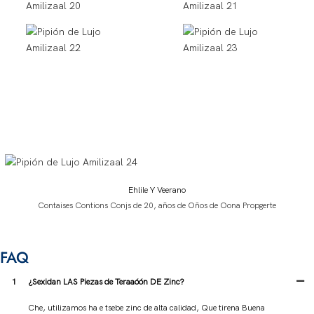
Nuestro Equipo
Nuiestro equipo esá formardo pormus de Vinete ofArmas y Hacess Todo Los
Ehlile Y Veerano
Contaises Contions Conjs de 20, años de Oños de Oona Propgerte
FAQ
1
¿Sexidan LAS Piezas de Teraaóón DE Zinc?
Che, utilizamos ha e tsebe zinc de alta calidad, Que tirena Buena