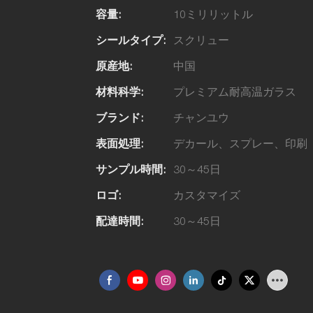
容量:
10ミリリットル
シールタイプ:
スクリュー
原産地:
中国
材料科学:
プレミアム耐高温ガラス
ブランド:
チャンユウ
表面処理:
デカール、スプレー、印刷
サンプル時間:
30～45日
ロゴ:
カスタマイズ
配達時間:
30～45日