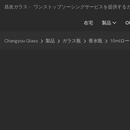
昌友ガラス -
ワンストップソーシングサービスを提供する
在宅
製品
O
Changyou Glass
製品
ガラス瓶
香水瓶
10ml