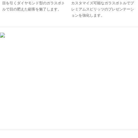
目を引くダイヤモンド型のガラスボト
カスタマイズ可能なガラスボトルでプ
ルで目の肥えた顧客を魅了します。
レミアムスピリッツのプレゼンテーシ
ョンを強化します。
材料の紹介
高品質で耐久性のある750mlおよび1000mlの高ホウケイ酸ガラスで作られたこの
豪華な卸売用カスタマイズされたダイヤモンド型ガラスボトルは、ウォッカ、ジ
ン、テキーラ、ラム、ウイスキー、その他の酒類の保管と展示に最適な容器です。
高ホウケイ酸ガラス素材は優れた耐熱性で知られており、高温に耐えるように設計
されているため、蒸留酒の保管や保存に最適です。 エレガントなダイヤモンド型の
デザインと高級素材を備えたこのガラスボトルは、自社製品を高級で人目を引く方
法で紹介したいと考えている酒類ブランドにとって、洗練されたスタイリッシュな
オプションです。
◎高ホウケイ酸ガラス材料のご紹介
◎ 750ml 高ホウケイ酸ガラス材料の紹介
◎ 1000ml 高ホウケイ酸ガラス材料の紹介