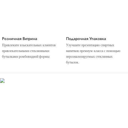
Розничная Витрина
Подарочная Упаковка
Привлеките взыскательных клиентов
Улучшите презентацию спиртных
привлекательными стеклянными
напитков премиум-класса с помощью
бутылками ромбовидной формы.
персонализируемых стеклянных
бутылок.
Введение Материала
Изготовленная из высококачественного и прочного боросиликатного стекла емкостью
750 мл и 1000 мл, эта роскошная стеклянная бутылка ромбовидной формы,
изготовленная по индивидуальному заказу, является идеальным сосудом для хранения
и демонстрации водки, джина, текилы, рома, виски и других спиртных напитков.
Материал из боросиликатного стекла известен своей превосходной термостойкостью и
выдерживает высокие температуры, что делает его идеальным выбором для хранения и