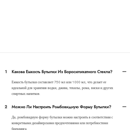
консервации спиртных напитков. Эта стеклянная бутылка с элегантным ромбовидным
дизайном и материалом премиум-класса представляет собой изысканный и стильный
вариант для любого алкогольного бренда, желающего продемонстрировать свою
продукцию высококлассным и привлекательным образом.
◎ Введение в материал из высокоборосиликатного стекла
◎ Материал из боросиликатного стекла емкостью 750 мл. Введение
◎ Материал из боросиликатного стекла емкостью 1000 мл. Введение
FAQ
1
Какова Емкость Бутылки Из Боросиликатного Стекла?
Емкость бутылки составляет 750 мл или 1000 мл, что делает ее
идеальной для хранения водки, джина, текилы, рома, виски и других
спиртных напитков.
2
Можно Ли Настроить Ромбовидную Форму Бутылки?
Да, ромбовидную форму бутылки можно настроить в соответствии с
конкретными дизайнерскими предпочтениями или потребностями
брендинга.