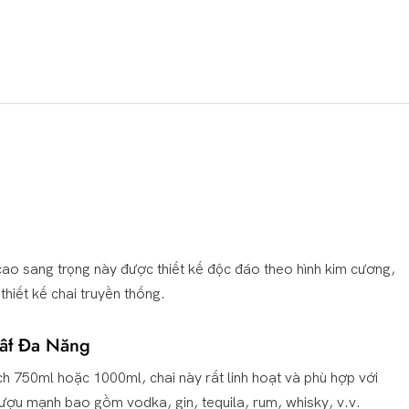
ùy Chỉnh
 cao sang trọng này được thiết kế độc đáo theo hình kim cương,
thiết kế chai truyền thống.
ất Đa Năng
ch 750ml hoặc 1000ml, chai này rất linh hoạt và phù hợp với
rượu mạnh bao gồm vodka, gin, tequila, rum, whisky, v.v.