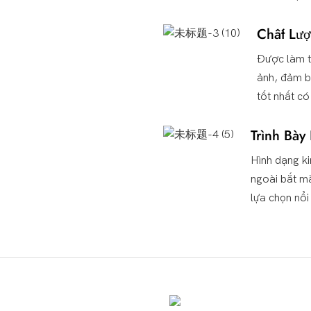
Chất Lượ
Được làm từ
ảnh, đảm b
tốt nhất có
Trình Bày
Hình dạng ki
ngoài bắt mắ
lựa chọn nổi
Chỉnh Thanh