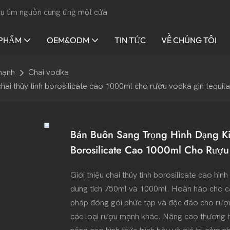
 vụ tìm nguồn cung ứng một cửa
 PHẨM
OEM&ODM
TIN TỨC
VỀ CHÚNG TÔI
mạnh
Chai vodka
hai thủy tinh borosilicate cao 1000ml cho rượu vodka gin tequil
Bán Buôn Sang Trọng Hình Dạng K
Borosilicate Cao 1000ml Cho Rượu
Giới thiệu chai thủy tinh borosilicate cao hì
dung tích 750ml và 1000ml. Hoàn hảo cho cá
pháp đóng gói phức tạp và độc đáo cho rượu
các loại rượu mạnh khác. Nâng cao thương hi