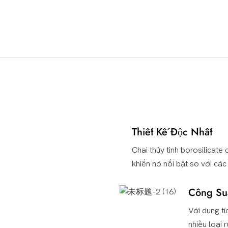
ịch, Bền Bỉ, Đa Năng, Có Thể T
Thiết Kế Độc Nhất
Chai thủy tinh borosilicate
khiến nó nổi bật so với các 
Công Su
Với dung tí
nhiều loại 