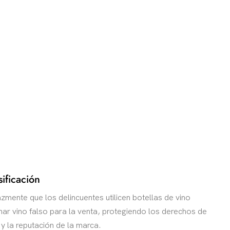
calidad del
product y los
не занимается
Del
Consumberdor,
Lo que ayuda a
mejorar la
credibilidad de
la marca y la
shaydividad en
el mercado.
sificación
Калидад
Гарантизада
zmente que los delincuentes utilicen botellas de vino
enar vino falso para la venta, protegiendo los derechos de
Puede evitar
 la reputación de la marca.
que las