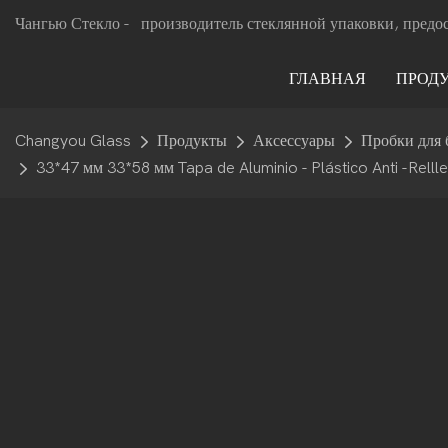
Чангью Стекло -
производитель стеклянной упаковки, предо
ГЛАВНАЯ
ПРОД
Changyou Glass
Продукты
Аксессуары
Пробки для 
33*47 мм 33*58 мм Tapa de Aluminio - Plástico Anti -Relll