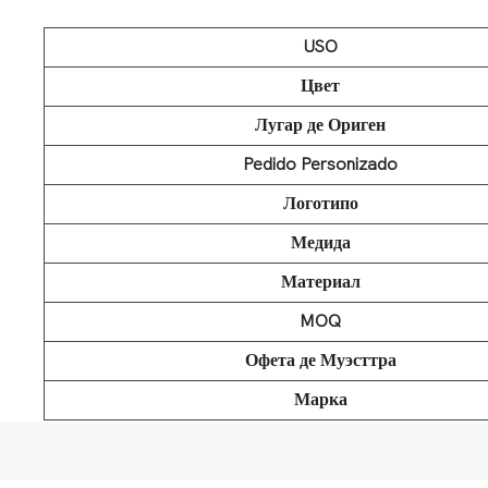
USO
Цвет
Лугар де Ориген
Pedido Personizado
Логотипо
Медида
Материал
MOQ
Офета де Муэсттра
Марка