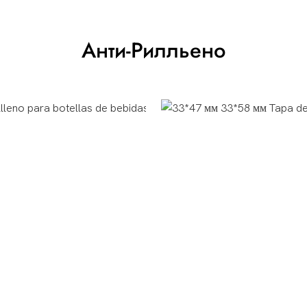
Анти-Рилльено