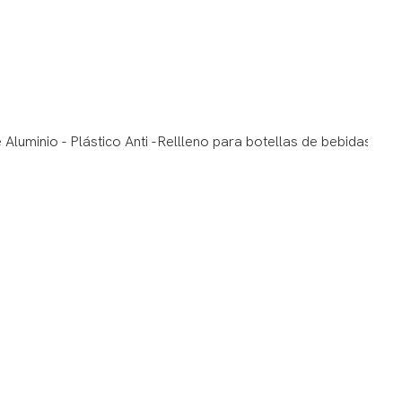
Mejorar La
Imagen De
Marca
La Tapa de
licores de
aluminio y
plástico con
función anti-
relleno Refleja
el énfasis de la
marca en la