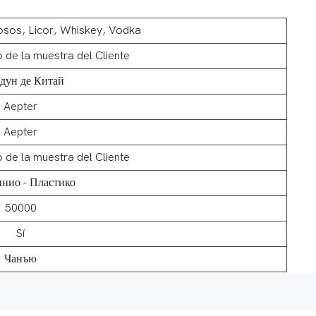
uosos, Licor, Whiskey, Vodka
o de la muestra del Cliente
дун де Китай
Aepter
Aepter
o de la muestra del Cliente
нио - Пластико
50000
Sí
Чанъю