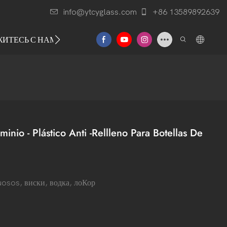
info@ytcyglass.com
+86 13589892639
ЖИТЕСЬ С НАМИ
o - Plástico Anti -Rellleno Para Botellas De
tuosos, виски, водка, лоКор