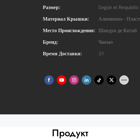
Размер:
Según el Requisito
Материал Крышки:
Алюминио - Пласт
Место Происхождения:
Шандун де Китай
Бренд:
Чанъю
Время Доставки:
31
Продукт