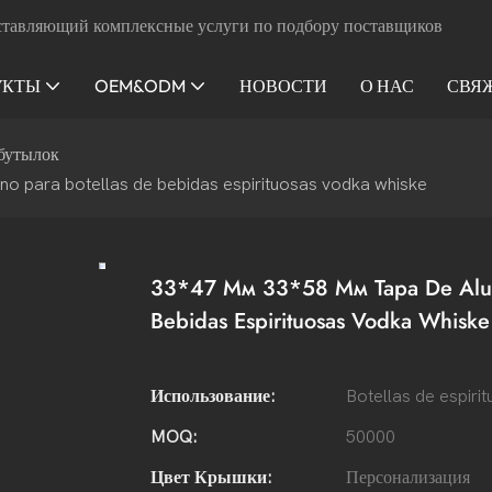
ставляющий комплексные услуги по подбору поставщиков
УКТЫ
OEM&ODM
НОВОСТИ
О НАС
СВЯ
бутылок
eno para botellas de bebidas espirituosas vodka whiske
33*47 Мм 33*58 Мм Tapa De Alumini
Bebidas Espirituosas Vodka Whiske
Использование:
Botellas de espiri
MOQ:
50000
Цвет Крышки:
Персонализация