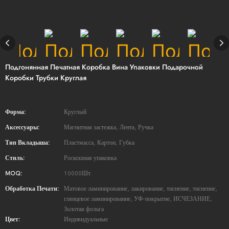
Подгонянная Печатная Коробка Вина Упаковки Подарочной
Коробки Трубки Круглая
Форма:
Круглый
Аксессуары:
Магнитная застежка, Лента, Ручка
Тип Вкладыша:
Пластмасса, Картон, Губка
Стиль:
Роскошная упаковка
MOQ:
10000Шт.
Обработка Печати:
Матовое ламинирование, лакирование, тиснение, тиснение,
глянцевое ламинирование, УФ-покрытие, ИСЧЕЗАНИЕ,
Золотая фольга
Цвет:
Индивидуальные