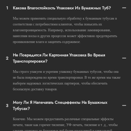
1
Какова Влагостойкость Упаковки Из Бумажных Туб?
Мы можем применить специальную обработку к бумажным тубусам в
соответствии с потребностями клиентов, чтобы повысить их
влагонепроницаемость. Например, использование ламинирования,
нанесения воска и других процессов может эффективно предотвратить
проникновение влаги и защитить содержимое.
Не Повредится Ли Картонная Упаковка Во Время
2
Транспортировки?
Мы строго упакуем и укрепим упаковку бумажных тубусов, чтобы она
не была повреждена во время транспортировки. В то же время мы также
выберем надежных логистических партнеров, чтобы обеспечить
безопасную доставку товаров.
Могу Ли Я Напечатать Спецэффекты На Бумажных
3
Тубусах?
Конечно. Мы можем предоставить различные специальные эффекты
печати, такие как горячее тиснение, УФ-печать, тиснение и т. д., чтобы
сделать упаковку из бумажных туб более изысканной и уникальной.