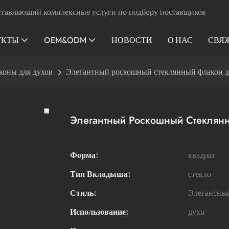
ставляющий комплексные услуги по подбору поставщиков
УКТЫ
OEM&ODM
НОВОСТИ
О НАС
СВЯ
коны для духов
Элегантный роскошный стеклянный флакон д
Элегантный Роскошный Стеклян
Форма:
квадрат
Тип Вкладыша:
стекло
Стиль:
Элегантны
Использование:
духи