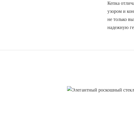
Кепка отлич
узором и ко
не только вы
надежную ге
Структура Продукта