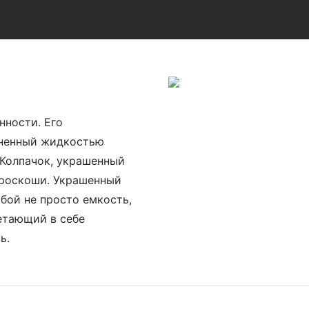
нности. Его
лненный жидкостью
 Колпачок, украшенный
 роскоши. Украшенный
обой не просто емкость,
етающий в себе
ь.