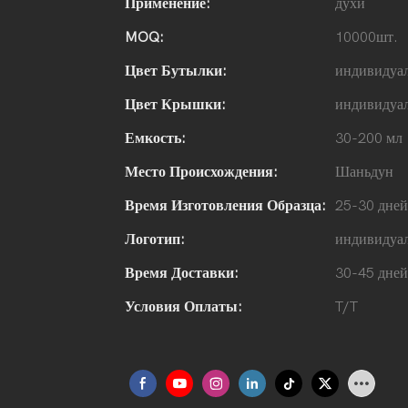
Применение:
духи
MOQ:
10000шт.
Цвет Бутылки:
индивидуа
Цвет Крышки:
индивидуа
Емкость:
30-200 мл
Место Происхождения:
Шаньдун
Время Изготовления Образца:
25-30 дней
Логотип:
индивидуа
Время Доставки:
30-45 дней
Условия Оплаты:
T/T