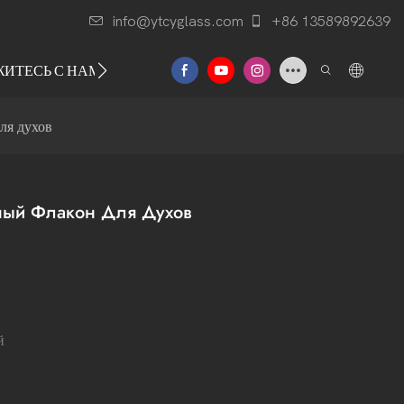
info@ytcyglass.com
+86 13589892639
ЖИТЕСЬ С НАМИ
ля духов
ный Флакон Для Духов
й