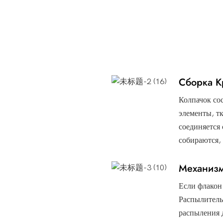
Сборка 
Колпачок со
элементы, т
соединяется
собираются,
Механиз
Если флакон
Распылитель
распыления д