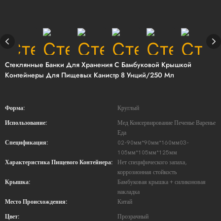
Стеклянные Банки Для Хранения С Бамбуковой Крышкой
Контейнеры Для Пищевых Канистр 8 Унций/250 Мл
Форма:
Круглый
Использование:
Мед Консервирование Печенье Варенье
Еда
Спецификация:
02-90мм*90мм*160мм03-
105мм*105мм*125мм
Характеристика Пищевого Контейнера:
Нет специфического запаха,
коррозионная стойкость
Крышка:
Бамбуковая крышка + силиконовая
накладка
Место Происхождения:
Китай
Цвет:
Прозрачный