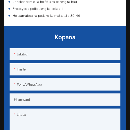
●
Litheko tse ntle ka ho fetisisa bakeng sa hau
●
Prototype e potlakileng ka beke e 1
●
Ho tsamaisoa ka potlako ka matsatsi a 35-40
Kopana
Lebitso
Imeile
Fono/WhatsApp
Khampani
Litaba