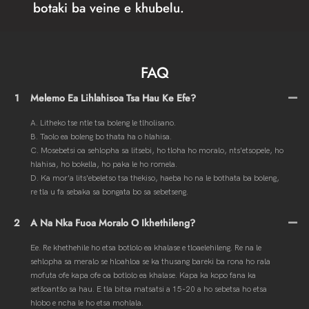
botaki ba veine e khubelu.
FAQ
1
Melemo Ea Lihlahisoa Tsa Hau Ke Efe?
A. Litheko tse ntle tsa boleng le tlholisano.
B. Taolo ea boleng bo thata ha o hlahisa.
C. Mosebetsi oa sehlopha sa litsebi, ho tloha ho moralo, nts'etsopele, ho
hlahisa, ho bokella, ho paka le ho romela.
D. Ka mor'a lits'ebeletso tsa thekiso, haeba ho na le bothata ba boleng,
re tla u fa sebaka sa bongata bo sa sebetseng.
2
A Na Nka Fuoa Moralo O Ikhethileng?
Ee. Re khethehile ho etsa botlolo ea khalase e tloaelehileng. Re na le
sehlopha sa meralo se hloahloa se ka thusang bareki ba rona ho rala
mofuta ofe kapa ofe oa botlolo ea khalase. Kapa ka kopo fana ka
setšoantšo sa hau. E tla bitsa matsatsi a 15-20 a ho sebetsa ho etsa
hlobo e ncha le ho etsa mohlala.