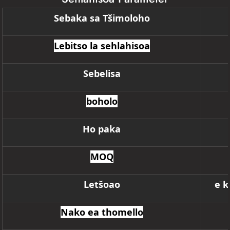
Sebaka sa Tšimoloho
Lebitso la sehlahisoa
Sebelisa
boholo
Ho paka
MOQ
Letšoao
e k
Nako ea thomello