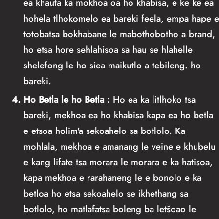
ea khauta ka mokhoa oa ho khabisa, e ke ke ea
hohela tlhokomelo ea bareki feela, empa hape e
totobatsa bokhabane le mabothobotho a brand,
ho etsa hore sehlahisoa sa hau se hlahelle
shelefong le ho siea maikutlo a tebileng. ho
bareki.
4.
Ho Betla le ho Betla
:
Ho ea ka litlhoko tsa
bareki, mekhoa ea ho khabisa kapa ea ho betla
e etsoa holim'a sekoahelo sa botlolo. Ka
mohlala, mekhoa e amanang le veine e khubelu
e kang lifate tsa morara le morara e ka hatisoa,
kapa mekhoa e rarahaneng le e bonolo e ka
betloa ho etsa sekoahelo se ikhethang sa
botlolo, ho matlafatsa boleng ba letšoao le