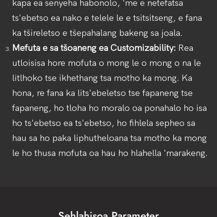
kapa ea senyeha habonolo, 'me e netefatsa
ts'ebetso ea nako e telele le e tsitsitseng, e fana
ka tšireletso e tšepahalang bakeng sa joala.
Mefuta e sa tšoaneng ea Customizability:
Rea
utloisisa hore mofuta o mong le o mong o na le
litlhoko tse ikhethang tsa motho ka mong. Ka
hona, re fana ka lits'ebeletso tse fapaneng tse
fapaneng, ho tloha ho moralo oa ponahalo ho isa
ho ts'ebetso ea ts'ebetso, ho fihlela sepheo sa
hau sa ho paka liphutheloana tsa motho ka mong
le ho thusa mofuta oa hau ho hlahella 'marakeng.
Sehlahisoa Parameter