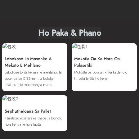
Ho Paka & Phano
Lebokose La Masenke A
Mokotla Oa Ka Hare Oa
Mekato E Mehlano
Polasetiki
Lebokose lohle ke lera le mehlano, le
Mokotla oa polasetiki ka katleho o
botenya ba 5.33mm, le boloka
thibela lerōle ho kena.
likatiba li le maemong a matle.
Sephutheloana Sa Pallet
Tšireletso e betere ea thepa, e bonolo
ho e kenya le ho e laolla.