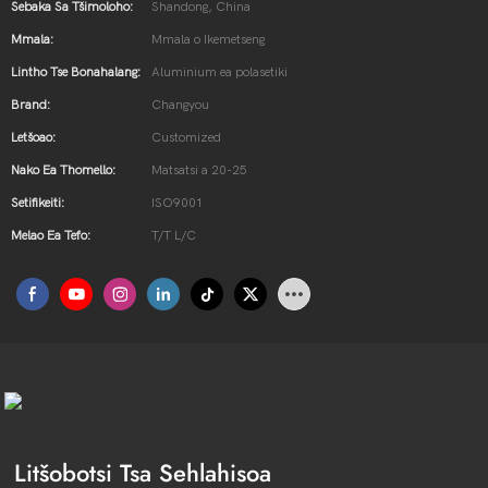
Sebaka Sa Tšimoloho:
Shandong, China
Mmala:
Mmala o Ikemetseng
Lintho Tse Bonahalang:
Aluminium ea polasetiki
Brand:
Changyou
Letšoao:
Customized
Nako Ea Thomello:
Matsatsi a 20-25
Setifikeiti:
ISO9001
Melao Ea Tefo:
T/T L/C
Litšobotsi Tsa Sehlahisoa