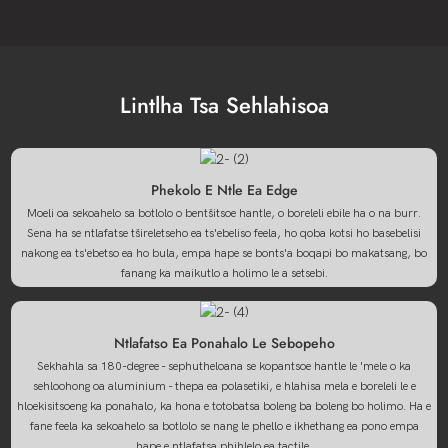
Lintlha Tsa Sehlahisoa
Phekolo E Ntle Ea Edge
Moeli oa sekoahelo sa botlolo o bentšitsoe hantle, o boreleli ebile ha o na burr.
Sena ha se ntlafatse tšireletseho ea ts'ebeliso feela, ho qoba kotsi ho basebelisi
nakong ea ts'ebetso ea ho bula, empa hape se bonts'a boqapi bo makatsang, bo
fanang ka maikutlo a holimo le a setsebi.
Ntlafatso Ea Ponahalo Le Sebopeho
Sekhahla sa 180-degree - sephutheloana se kopantsoe hantle le 'mele o ka
sehloohong oa aluminium - thepa ea polasetiki, e hlahisa mela e boreleli le e
hloekisitsoeng ka ponahalo, ka hona e totobatsa boleng ba boleng bo holimo. Ha e
fane feela ka sekoahelo sa botlolo se nang le phello e ikhethang ea pono empa
hape e ntlafatsa phihlelo ea tactile.