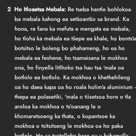
2
Ho Itloaetsa Mebala:
Re tseba hantle bohlokoa
ba mebala kahong ea setšoantšo sa brand. Ka
hona, re fana ka mefuta e mengata ea mebala,
ho tloha ka mebala ea tšepe ea khale, ho bonts'a
botsitso le boleng bo phahameng, ho ea ho
mebala ea feshene, ho tsamaisana le mokhoa
ona, ho finyella litlhoko tsa hau tsa 'mala oa
botlolo ea botlolo. Ka mokhoa o khethehileng
oa ho daea kapa oa ho roala holim'a aluminium -
thepa ea polasetiki, 'mala o tiisetsoa hore o tla
aroloa ka mokhoa o ts'oanang le o
khomaretsoeng ka thata, o kopantsoe ka
mokhoa o tsitsitseng le mokhoa oa ho paka
botlolo. Ho sa tsotellehe hore na u hahamalla