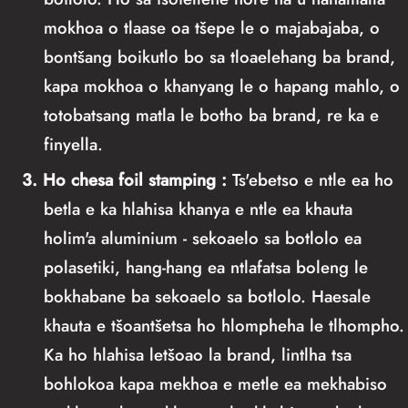
mokhoa o tlaase oa tšepe le o majabajaba, o
bontšang boikutlo bo sa tloaelehang ba brand,
kapa mokhoa o khanyang le o hapang mahlo, o
totobatsang matla le botho ba brand, re ka e
finyella.
3. Ho chesa foil stamping
:
Ts'ebetso e ntle ea ho
betla e ka hlahisa khanya e ntle ea khauta
holim'a aluminium - sekoaelo sa botlolo ea
polasetiki, hang-hang ea ntlafatsa boleng le
bokhabane ba sekoaelo sa botlolo. Haesale
khauta e tšoantšetsa ho hlompheha le tlhompho.
Ka ho hlahisa letšoao la brand, lintlha tsa
bohlokoa kapa mekhoa e metle ea mekhabiso