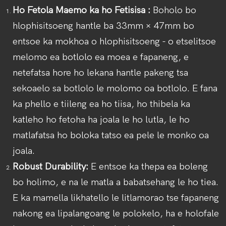
Ho Fetola Maemo ka ho Fetisisa
:
Boholo bo
hlophisitsoeng hantle ba 33mm × 47mm bo
entsoe ka mokhoa o hlophisitsoeng - o etselitsoe
melomo ea botlolo ea moea e fapaneng, e
netefatsa hore ho lekana hantle pakeng tsa
sekoaelo sa botlolo le molomo oa botlolo. E fana
ka phello e tiileng ea ho tiisa, ho thibela ka
katleho ho fetoha ha joala le ho lutla, le ho
matlafatsa ho boloka tatso ea pele le monko oa
joala.
Robust Durability:
E entsoe ka thepa ea boleng
bo holimo, e na le matla a babatsehang le ho tiea.
E ka mamella likhatello le litlamorao tse fapaneng
nakong ea lipalangoang le polokelo, ha e holofale