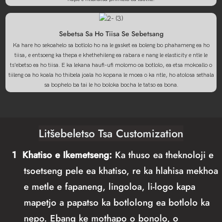
Sebetsa Sa Ho Tiisa Se Sebetsang
Ka hare ho sekoahelo sa botlolo ho na le gasket ea boleng bo phahameng ea ho
tiisa, e entsoeng ka thepa e khethehileng ea rabara e nang le elasticity e ntle le
ts'ebetso ea ho tiisa. E ka lekana haufi-ufi molomo oa botlolo, ea etsa mokoallo o
tiileng oa ho koala ho thibela joala ho kopana le moea o ka ntle, ho atolosa sethala
sa bophelo ba tai le ho boloka bocha le tatso ea bona.
Litšebeletso Tsa Customization
1
Khatiso e Ikemetseng:
Ka thuso ea theknoloji e
tsoetseng pele ea khatiso, re ka hlahisa mekhoa
e metle e fapaneng, lingoloa, li-logo kapa
mapetjo a papatso ka botlolong ea botlolo ka
nepo. Ebang ke mothapo o bonolo, o