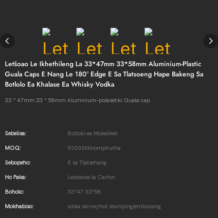
Letšoao Le Ikhethileng La 33*47mm 33*58mm Aluminium-Plastic
Guala Caps E Nang Le 180° Edge E Sa Tlatsoeng Hape Bakeng Sa
Botlolo Ea Khalase Ea Whisky Vodka
33 * 47mm 33 * 58mm Aluminium-polasetiki Guala cap
Sebelisa:
Botlolo ea Mokelikeli
MOQ:
50000likhomphutha
Sebopeho:
E sa Tlatsehang
Ho Paka:
Lebokose la Carton
Boholo:
33*47 33*58
Mokhabiso:
silika skrine/hot stamping/embossing