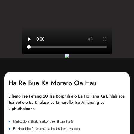
Ha Re Bue Ka Morero Oa Hau
Lilemo Tse Fetang 20 Tsa Boiphihlelo Ba Ho Fana Ka Lihlahisoa
Tsa Botlolo Ea Khalase Le Litharollo Tse Amanang Le
Liphutheloana
●
Maikutlo a litsebi nakong ea lihora tse 8
●
Bokhoni bo felletseng ba ho itšetleha ka bona