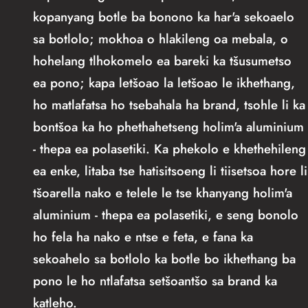
kopanyang botle ba bonono ka har'a sekoaelo
sa botlolo; mokhoa o hlakileng oa mebala, o
hohelang tlhokomelo ea bareki ka tšusumetso
ea pono; kapa letšoao la letšoao le ikhethang,
ho matlafatsa ho tsebahala ha brand, tsohle li ka
bontšoa ka ho phethahetseng holim'a aluminium
- thepa ea polasetiki. Ka phekolo e khethehileng
ea enke, litaba tse hatisitsoeng li tiisetsoa hore li
tšoarella nako e telele le tse khanyang holim'a
aluminium - thepa ea polasetiki, e seng bonolo
ho fela ha nako e ntse e feta, e fana ka
sekoahelo sa botlolo ka botle bo ikhethang ba
pono le ho ntlafatsa setšoantšo sa brand ka
katleho.