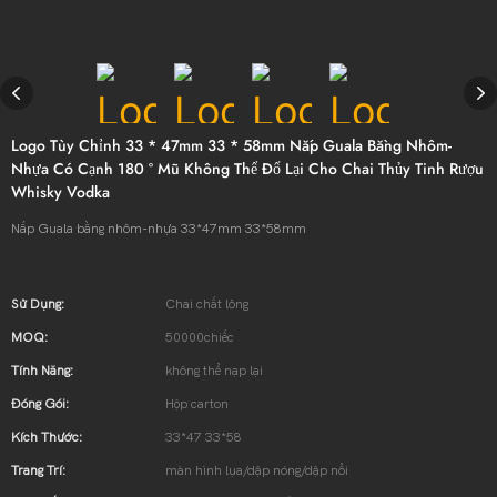
Logo Tùy Chỉnh 33 * 47mm 33 * 58mm Nắp Guala Bằng Nhôm-
Nhựa Có Cạnh 180 ° Mũ Không Thể Đổ Lại Cho Chai Thủy Tinh Rượu
Whisky Vodka
Nắp Guala bằng nhôm-nhựa 33*47mm 33*58mm
Sử Dụng:
Chai chất lỏng
MOQ:
50000chiếc
Tính Năng:
không thể nạp lại
Đóng Gói:
Hộp carton
Kích Thước:
33*47 33*58
Trang Trí:
màn hình lụa/dập nóng/dập nổi