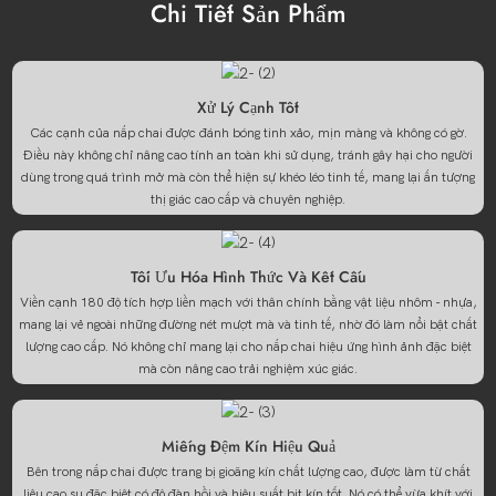
Chi Tiết Sản Phẩm
Xử Lý Cạnh Tốt
Các cạnh của nắp chai được đánh bóng tinh xảo, mịn màng và không có gờ.
Điều này không chỉ nâng cao tính an toàn khi sử dụng, tránh gây hại cho người
dùng trong quá trình mở mà còn thể hiện sự khéo léo tinh tế, mang lại ấn tượng
thị giác cao cấp và chuyên nghiệp.
Tối Ưu Hóa Hình Thức Và Kết Cấu
Viền cạnh 180 độ tích hợp liền mạch với thân chính bằng vật liệu nhôm - nhựa,
mang lại vẻ ngoài những đường nét mượt mà và tinh tế, nhờ đó làm nổi bật chất
lượng cao cấp. Nó không chỉ mang lại cho nắp chai hiệu ứng hình ảnh đặc biệt
mà còn nâng cao trải nghiệm xúc giác.
Miếng Đệm Kín Hiệu Quả
Bên trong nắp chai được trang bị gioăng kín chất lượng cao, được làm từ chất
liệu cao su đặc biệt có độ đàn hồi và hiệu suất bịt kín tốt. Nó có thể vừa khít với