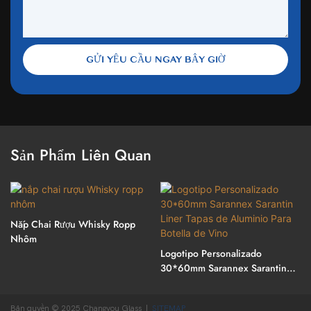
GỬI YÊU CẦU NGAY BÂY GIỜ
Sản Phẩm Liên Quan
Nắp Chai Rượu Whisky Ropp
Nhôm
Logotipo Personalizado
30*60mm Sarannex Sarantin
Liner Tapas De Aluminio Para
Botella De Vino
Bản quyền © 2025 Changyou Glass |
SITEMAP