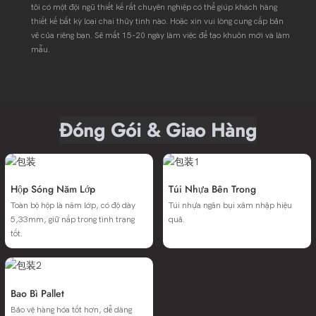
tôi có một đội ngũ thiết kế rất chuyên nghiệp có thể giúp khách hàng
thiết kế bất kỳ loại chai thủy tinh nào. Hoặc xin vui lòng cung cấp bản
vẽ của riêng bạn. Sẽ mất 15-20 ngày làm việc để tạo khuôn mới và làm
mẫu.
Đóng Gói & Giao Hàng
Hộp Sóng Năm Lớp
Túi Nhựa Bên Trong
Toàn bộ hộp là năm lớp, có độ dày
Túi nhựa ngăn bụi xâm nhập hiệu
5,33mm, giữ nắp trong tình trạng
quả.
tốt.
Bao Bì Pallet
Bảo vệ hàng hóa tốt hơn, dễ dàng