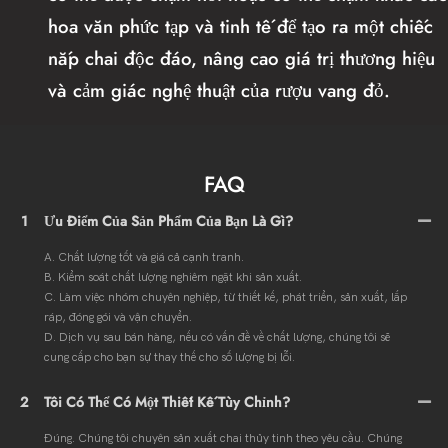
hoa văn phức tạp và tinh tế để tạo ra một chiếc
nắp chai độc đáo, nâng cao giá trị thương hiệu
và cảm giác nghệ thuật của rượu vang đỏ.
FAQ
1
Ưu Điểm Của Sản Phẩm Của Bạn Là Gì?
A. Chất lượng tốt và giá cả cạnh tranh.
B. Kiểm soát chất lượng nghiêm ngặt khi sản xuất.
C. Làm việc nhóm chuyên nghiệp, từ thiết kế, phát triển, sản xuất, lắp
ráp, đóng gói và vận chuyển.
D. Dịch vụ sau bán hàng, nếu có vấn đề về chất lượng, chúng tôi sẽ
cung cấp cho bạn sự thay thế cho số lượng bị lỗi.
2
Tôi Có Thể Có Một Thiết Kế Tùy Chỉnh?
Đúng. Chúng tôi chuyên sản xuất chai thủy tinh theo yêu cầu. Chúng