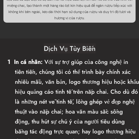
miệng chai, tạo thành một hàng rào bịt kín hiệu quả để ngăn rượu tiếp xúc với
không khí bên ngoài, kéo dài thời hạn sử dụng của rượu và duy trì độ tươi và
hương vị của rượu.
Dịch Vụ Tùy Biến
1
In cá nhân:
Với sự trợ giúp của công nghệ in
tiên tiến, chúng tôi có thể trình bày chính xác
nhiều mẫu, văn bản, logo thương hiệu hoặc khẩu
hiệu quảng cáo tinh tế trên nắp chai. Cho dù đó
là những nét vẽ tinh tế, lồng ghép vẻ đẹp nghệ
thuật vào nắp chai; hoa văn màu sắc sống
động, thu hút sự chú ý của người tiêu dùng
bằng tác động trực quan; hay logo thương hiệu