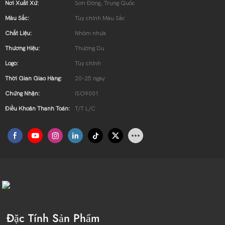
Nơi Xuất Xứ:
Sơn Đông, Trung Quốc
Màu Sắc:
Tùy chỉnh Màu Sắc
Chất Liệu:
Nhôm nhựa
Thương Hiệu:
Thường Du
Logo:
Tùy chỉnh
Thời Gian Giao Hàng:
20-25 ngày
Chứng Nhận:
ISO9001
Điều Khoản Thanh Toán:
T/T L/C
Đặc Tính Sản Phẩm