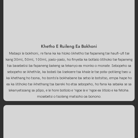
Khetho E Ruileng Ea Bokhoni
Mabapi le bokhoni, re fana ka ka hloko likhetho tse fapaneng tse haufi-ufi tse
kang 30ml, 50ml, 100ml, joalo-joalo, ho finyella ka botlalo litlhoko tse fapaneng
tsa basebelisi ba fapaneng bakeng sa tekanyo ea monko o monate. Sebopeho sa
sebopeho se ikhethile, ka bobeli ba lisekoere tsa khale le tse pota-potileng tseo u
ka khethang ho tsona, ho bonts'a bokhabane ba setso le botsitso, empa hape ho
ea ka litlhoko tse ikhethang tsa bareki ho etsa sebopeho, ho fana ka sebaka se sa
lekanyetsoang sa pōpo, e le hore botlolo e 'ngoe le e 'ngoe ea litlolo e ka fetoha.
mosebetsi o tsoileng matsoho oa bonono.