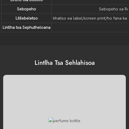
Sebopeho
Sebopeho sa R
Litšebeletso
khatiso ea label/screen print/ho fana ka 
Lintlha tsa Sephutheloana
Lintlha Tsa Sehlahisoa