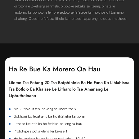
karolong e loketseng ea 'mele, o boloke sebaka se itseng, o hatelle
molomo ka bonolo, e le hore setlolo se fafatsoe ka mokhoa o tšoanang
letlalong. Qoba ho fafatsa litlolo ka ho toba liaparong ho qoba matheba.
Ha Re Bue Ka Morero Oa Hau
Lilemo Tse Fetang 20 Tsa Boiphihlelo Ba Ho Fana Ka Lihlahisoa
Tsa Botlolo Ea Khalase Le Litharollo Tse Amanang Le
Liphutheloana
●
Maikutlo a litsebi nakong ea lihora tse 8
●
Bokhoni bo felletseng ba ho itšetleha ka bona
●
Litheko tse ntle ka ho fetisisa bakeng sa hau
●
Prototype e potlakileng ka beke e 1
●
Ho tsamaisoa ka potlako ka matsatsi a 35-40