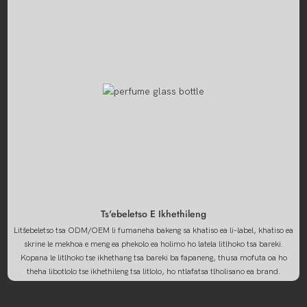
Ts'ebeletso E Ikhethileng
Litšebeletso tsa ODM/OEM li fumaneha bakeng sa khatiso ea li-label, khatiso ea
skrine le mekhoa e meng ea phekolo ea holimo ho latela litlhoko tsa bareki.
Kopana le litlhoko tse ikhethang tsa bareki ba fapaneng, thusa mofuta oa ho
theha libotlolo tse ikhethileng tsa litlolo, ho ntlafatsa tlholisano ea brand.