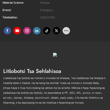
Material Science:
Khalase
Brand:
Changyou
Tshebeletso:
ODM/OEM
Litšobotsi Tsa Sehlahisoa
Lisebelisoa tsa botlolo ea monko o monate ke khalase, 'me lisebelisoa tsa khalase li
hloekile ebile li hlakile, tse ke keng tsa bontša' mala oa monko o monate feela,
empa hape li tiisa hore boleng ba setlolo ha bo amehe. Mefuta e fapa-fapaneng ea
lisebelisoa tsa botlolo ea botlolo, ho akarelletsa le PP, ABS, MS, surlyn, k-resin,
acrylic, zamac, khalase, aluminium, letlalo, joalo-joalo, li fa bareki khetho e sa
tšoaneng, e ka bapisoang ho ea ka mekhoa e fapaneng ea moralo.