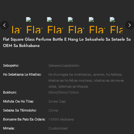
Flat Square Glass Perfume Bottle E Nang Le Sekoahelo Sa Setaele Sa
OEM Sa Bokhabane
Sebopeho:
Sekwere/Lepotoloho
Ho Sebetsana Le Khatiso:
Ho thunngoa ha mokhabiso, serame, ho fafatsa,
khatiso ea ho fetisa mocheso, khatiso ea skrine ea
silika, Setempe sa Khauta.
Bokhoni:
30ml/50ml/100ml
Mofuta Oa Ho Tiisa:
Screw Cap
Sebaka Sa Tšimoloho:
China
Bonyane Ba Palo Ea Odara:
10000 likotoana
Mmala:
Customized