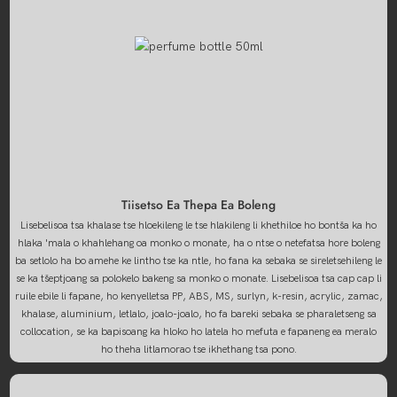
Tiisetso Ea Thepa Ea Boleng
Lisebelisoa tsa khalase tse hloekileng le tse hlakileng li khethiloe ho bontša ka ho
hlaka 'mala o khahlehang oa monko o monate, ha o ntse o netefatsa hore boleng
ba setlolo ha bo amehe ke lintho tse ka ntle, ho fana ka sebaka se sireletsehileng le
se ka tšeptjoang sa polokelo bakeng sa monko o monate. Lisebelisoa tsa cap cap li
ruile ebile li fapane, ho kenyelletsa PP, ABS, MS, surlyn, k-resin, acrylic, zamac,
khalase, aluminium, letlalo, joalo-joalo, ho fa bareki sebaka se pharaletseng sa
collocation, se ka bapisoang ka hloko ho latela ho mefuta e fapaneng ea meralo
ho theha litlamorao tse ikhethang tsa pono.