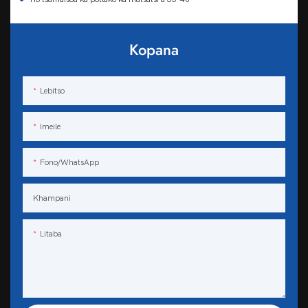
Kopana
Lebitso
Imeile
Fono/WhatsApp
Khampani
Litaba