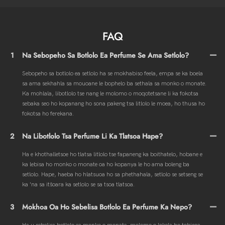
FAQ
1
Na Sebopeho Sa Botlolo Ea Perfume Se Ama Setlolo?
Sebopeho sa botlolo ea setlolo ha se mokhabiso feela, empa se ka boela
sa ama sekhahla sa mouoane le bophelo ba sethala sa monko o monate.
Ka mohlala, libotlolo tse nang le molomo o moqotetsane li ka fokotsa
sebaka seo ho kopanang ho sona pakeng tsa litlolo le moea, ho thusa ho
fokotsa ho ferekana.
2
Na Libotlolo Tsa Perfume Li Ka Tlatsoa Hape?
Ha e khothalletsoe ho tlatsa litlolo tse fapaneng ka boithatelo, hobane e
ka lebisa ho monko o monate oa ho kopanya le ho ama boleng ba
setlolo. Hape, haeba ho hlatsuoa ho sa phethahala, setlolo se setseng se
ka 'na sa itšoara ka setlolo se sa tsoa tlatsoa.
3
Mokhoa Oa Ho Sebelisa Botlolo Ea Perfume Ka Nepo?
Ha u sebelisa botlolo ea monko o monate, molomo o lokela ho tobisoa