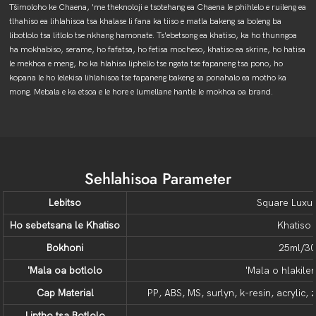
Tšimoloho ke Chaena, 'me theknoloji e tsotehang ea Chaena le phihlelo e ruileng ea
tlhahiso ea lihlahisoa tsa khalase li fana ka tiiso e matla bakeng sa boleng ba
libotlolo tsa litlolo tse nkhang hamonate. Ts'ebetsong ea khatiso, ka ho thunngoa
ha mokhabiso, serame, ho fafatsa, ho fetisa mocheso, khatiso ea skrine, ho hatisa
le mekhoa e meng, ho ka hlahisa liphello tse ngata tse fapaneng tsa pono, ho
kopana le ho lelekisa lihlahisoa tse fapaneng bakeng sa ponahalo ea motho ka
mong. Mebala e ka etsoa e le hore e lumellane hantle le mokhoa oa brand.
Sehlahisoa Parameter
Lebitso
Square Luxur
Ho sebetsana le Khatiso
Khatiso 
Bokhoni
25ml/3
'Mala oa botlolo
'Mala o hlakile
Cap Material
PP, ABS, MS, surlyn, k-resin, acrylic,
Lintho tsa Botlolo