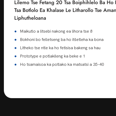
Lilemo Tse Fetang 20 Tsa Boiphihlelo Ba Ho 
Tsa Botlolo Ea Khalase Le Litharollo Tse Ama
Liphutheloana
●
Maikutlo a litsebi nakong ea lihora tse 8
●
Bokhoni bo felletseng ba ho itšetleha ka bona
●
Litheko tse ntle ka ho fetisisa bakeng sa hau
●
Prototype e potlakileng ka beke e 1
●
Ho tsamaisoa ka potlako ka matsatsi a 35-40