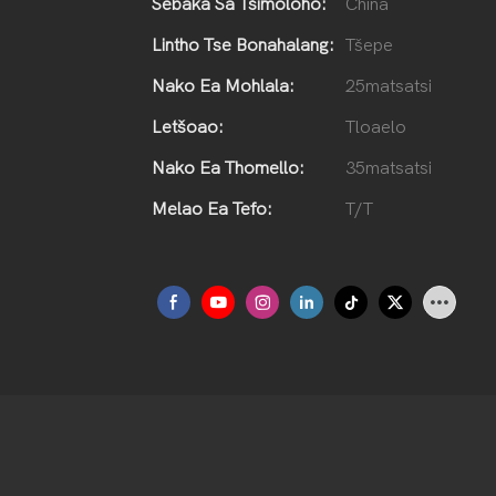
Sebaka Sa Tšimoloho:
China
Lintho Tse Bonahalang:
Tšepe
Nako Ea Mohlala:
25matsatsi
Letšoao:
Tloaelo
Nako Ea Thomello:
35matsatsi
Melao Ea Tefo:
T/T