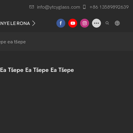
info@ytcyglass.com
+86 13589892639
ANYE LE RONA
epe ea tšepe
Ea Tšepe Ea Tšepe Ea Tšepe