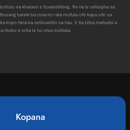
botlolo ea khalase e tloaelehileng. Re na le sehlopha sa
thusang bareki ba rona ho rala mofuta ofe kapa ofe oa
ka kopo fana ka setšoantšo sa hau. E tla bitsa matsatsi a
a hlobo e ncha le ho etsa mohlala.
Kopana