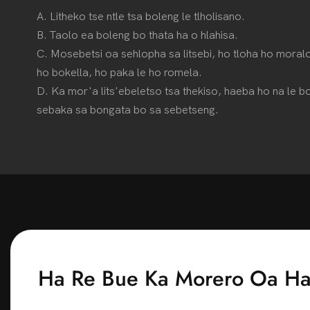
A. Litheko tse ntle tsa boleng le tlholisano.
B. Taolo ea boleng bo thata ha o hlahisa.
C. Mosebetsi oa sehlopha sa litsebi, ho tloha ho moralo
ho bokella, ho paka le ho romela.
D. Ka mor'a lits'ebeletso tsa thekiso, haeba ho na le bo
sebaka sa bongata bo sa sebetseng.
Ha Re Bue Ka Morero Oa H