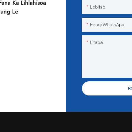
Fana Ka Lihlahisoa
Lebitso
nang Le
Fono/WhatsApp
Litaba
R