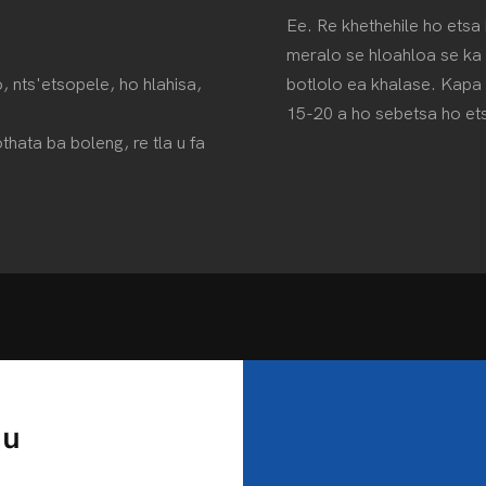
Ee. Re khethehile ho etsa 
meralo se hloahloa se ka 
, nts'etsopele, ho hlahisa,
botlolo ea khalase. Kapa 
15-20 a ho sebetsa ho ets
thata ba boleng, re tla u fa
au