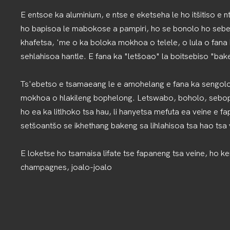
E entsoe ka aluminium, e ntse e eketseha le ho itšitiso e n
ho bapisoa le mabokose a pampiri, ho se bonolo ho sebe
khafetsa, 'me o ka boloka mokhoa o telele, o lula o fana 
sehlahisoa hantle. E fana ka "letšoao" la boitsebiso "bake
Ts'ebetso e tsamaeang le e amohelang e fana ka sengoloa
mokhoa o hlakileng bophelong. Letswabo, boholo, sebope
ho ea ka litlhoko tsa hau, li hanyetsa mefuta ea veine e f
setšoantšo se ikhethang bakeng sa lihlahisoa tsa hao tsa 
E loketse ho tsamaisa lifate tse fapaneng tsa veine, ho k
champagnes, joalo-joalo