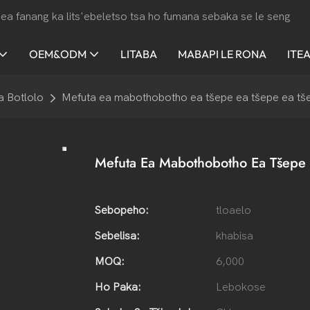
ea fanang ka lits'ebeletso tsa ho fumana sebaka se le seng
OEM&ODM
LITABA
MABAPI LE RONA
ITE
a Botlolo
Mefuta ea mabothobotho ea tšepe ea tšepe ea tš
Mefuta Ea Mabothobotho Ea Tšepe 
Sebopeho:
tloaelo
Sebelisa:
khabisa
MOQ:
6,000
Ho Paka:
Lebokose