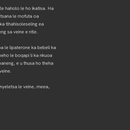
tle haholo le ho ikatisa. Ha
tsana le mofuta oa
ka tlhahisoleseling ea
ng sa veine e ntle.
 le lipaterone ka bebeli ka
ho le boqapi li ka nkuoa
apaneng, e u thusa ho theha
veine.
enyeletsa le veine, meea,