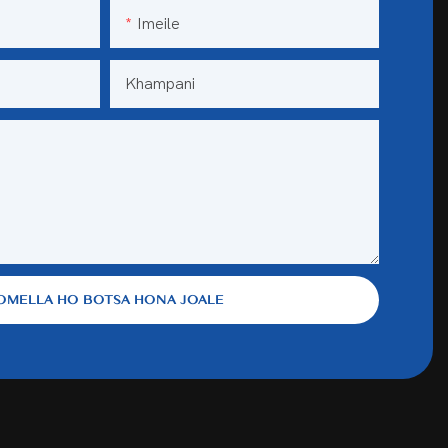
Imeile
Khampani
OMELLA HO BOTSA HONA JOALE