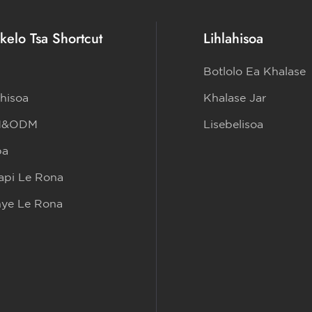
kelo Tsa Shortcut
Lihlahisoa
Botlolo Ea Khalase
ahisoa
Khalase Jar
M&ODM
Lisebelisoa
ba
pi Le Rona
nye Le Rona