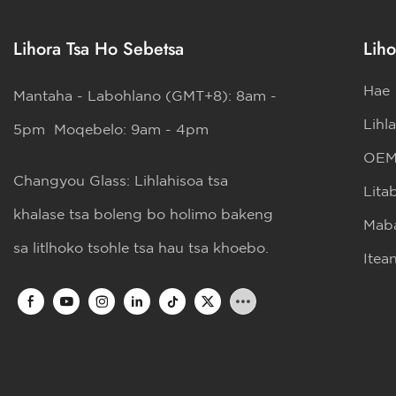
Lihora Tsa Ho Sebetsa
Liho
Hae
Mantaha - Labohlano (GMT+8): 8am -
Lihl
5pm Moqebelo: 9am - 4pm
OE
Changyou Glass: Lihlahisoa tsa
Lita
khalase tsa boleng bo holimo bakeng
Maba
sa litlhoko tsohle tsa hau tsa khoebo.
Itea