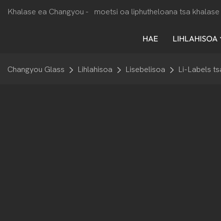
Khalase ea Changyou -
moetsi oa liphutheloana tsa khalase 
HAE
LIHLAHISOA
Changyou Glass
Lihlahisoa
Lisebelisoa
Li-Labels ts