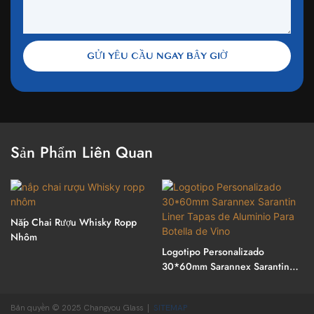
GỬI YÊU CẦU NGAY BÂY GIỜ
Sản Phẩm Liên Quan
Nắp Chai Rượu Whisky Ropp
Nhôm
Logotipo Personalizado
30*60mm Sarannex Sarantin
Liner Tapas De Aluminio Para
Botella De Vino
Bản quyền © 2025 Changyou Glass |
SITEMAP