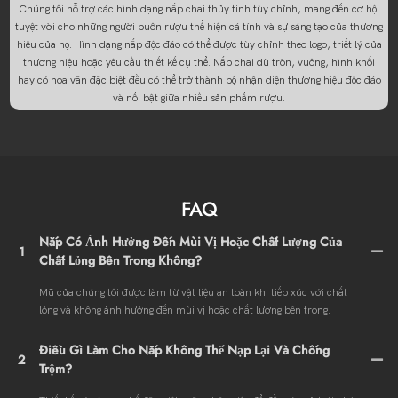
Chúng tôi hỗ trợ các hình dạng nắp chai thủy tinh tùy chỉnh, mang đến cơ hội
tuyệt vời cho những người buôn rượu thể hiện cá tính và sự sáng tạo của thương
hiệu của họ. Hình dạng nắp độc đáo có thể được tùy chỉnh theo logo, triết lý của
thương hiệu hoặc yêu cầu thiết kế cụ thể. Nắp chai dù tròn, vuông, hình khối
hay có hoa văn đặc biệt đều có thể trở thành bộ nhận diện thương hiệu độc đáo
và nổi bật giữa nhiều sản phẩm rượu.
FAQ
Nắp Có Ảnh Hưởng Đến Mùi Vị Hoặc Chất Lượng Của
1
Chất Lỏng Bên Trong Không?
Mũ của chúng tôi được làm từ vật liệu an toàn khi tiếp xúc với chất
lỏng và không ảnh hưởng đến mùi vị hoặc chất lượng bên trong.
Điều Gì Làm Cho Nắp Không Thể Nạp Lại Và Chống
2
Trộm?