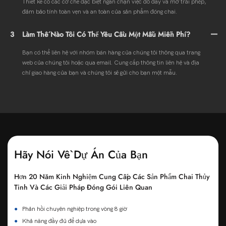
Thiết kế có các cơ chế đặc biệt ngăn chặn việc đổ đầy và mở trái phép,
đảm bảo tính toàn vẹn và an toàn của sản phẩm đóng chai.
3
Làm Thế Nào Tôi Có Thể Yêu Cầu Một Mẫu Miễn Phí?
Bạn có thể liên hệ với nhóm bán hàng của chúng tôi thông qua trang
web của chúng tôi hoặc qua email. Cung cấp thông tin liên hệ và địa
chỉ giao hàng của bạn và chúng tôi sẽ gửi cho bạn một mẫu.
Hãy Nói Về Dự Án Của Bạn
Hơn 20 Năm Kinh Nghiệm Cung Cấp Các Sản Phẩm Chai Thủy
Tinh Và Các Giải Pháp Đóng Gói Liên Quan
●
Phản hồi chuyên nghiệp trong vòng 8 giờ
●
Khả năng đầy đủ để dựa vào