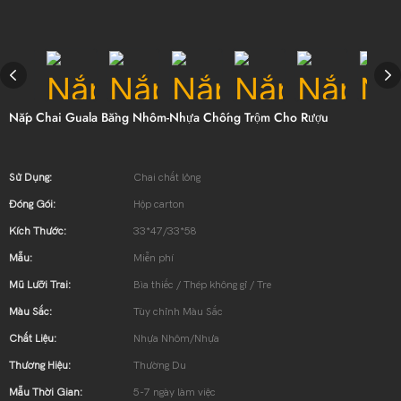
Nắp Chai Guala Bằng Nhôm-Nhựa Chống Trộm Cho Rượu
Sử Dụng:
Chai chất lỏng
Đóng Gói:
Hộp carton
Kích Thước:
33*47/33*58
Mẫu:
Miễn phí
Mũ Lưỡi Trai:
Bìa thiếc / Thép không gỉ / Tre
Màu Sắc:
Tùy chỉnh Màu Sắc
Chất Liệu:
Nhựa Nhôm/Nhựa
Thương Hiệu:
Thường Du
Mẫu Thời Gian:
5-7 ngày làm việc