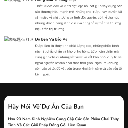
Thiết kế độc đáo và vị trí đặt logo nổi bật giúp xây dựng bản
sắc thương hiệu mạnh mẽ. Những chai rượu này truyền tải
cảm giác về chất lượng và tính độc quyền, có thể thu hút
những khách hàng sành điệu và củng cố vị thế của thương
hiệu trên thị trường.
Độ Bền Và Bảo Vệ
Được làm từ thủy tinh chất lượng cao, những chiếc bình
này rất chắc chắn và khó bị hư hỏng. Lớp hoàn thiện mờ
cũng giúp che đi những vết xước và vết bẩn nhỏ, duy trì vẻ
ngoài nguyên sơ của chai theo thời gian. Ngoài ra, chúng
còn bảo vệ tốt đồ vật bên trong khỏi ánh sáng và các yếu tố
bên ngoài.
Hãy Nói Về Dự Án Của Bạn
Hơn 20 Năm Kinh Nghiệm Cung Cấp Các Sản Phẩm Chai Thủy
Tinh Và Các Giải Pháp Đóng Gói Liên Quan