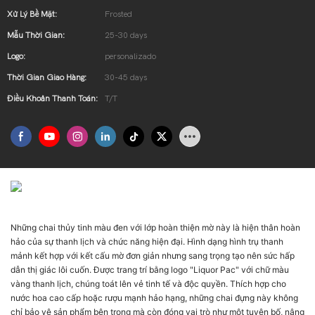
Xử Lý Bề Mặt:
Frosted
Mẫu Thời Gian:
25-30 days
Logo:
personalizado
Thời Gian Giao Hàng:
30-45 days
Điều Khoản Thanh Toán:
T/T
Giới Thiệu Sản Phẩm
Những chai thủy tinh màu đen với lớp hoàn thiện mờ này là hiện thân hoàn
hảo của sự thanh lịch và chức năng hiện đại. Hình dạng hình trụ thanh
mảnh kết hợp với kết cấu mờ đơn giản nhưng sang trọng tạo nên sức hấp
dẫn thị giác lôi cuốn. Được trang trí bằng logo "Liquor Pac" với chữ màu
vàng thanh lịch, chúng toát lên vẻ tinh tế và độc quyền. Thích hợp cho
nước hoa cao cấp hoặc rượu mạnh hảo hạng, những chai đựng này không
chỉ bảo vệ sản phẩm bên trong mà còn đóng vai trò như một tuyên bố, nâng