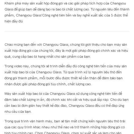
Khám phá máy sản xuất hộp đóng gói và các giải pháp tích hợp của Changyou
Glass để giúp bạn dễ dàng tạo ra bao bì chất lượng cao. Từ nguyên liệu đến thành
phẩm, Changyou Glass’Công nghệ tiên tiến và tay nghề xuất sắc của S được thể
hiện đầy đủ
Chào mừng bạn đến với Changyou Glass, chúng tôi giới thiệu cho bạn máy sản
xuất hộp đóng gói của chúng tôi, đây là một giải pháp đóng gói chính xác và hiệu
quả, cung cấp bao bì hạng nhất cho sản phẩm của bạn.
Trong video này, chúng tôi sẽ trình diễn đầy đủ công nghệ tiên tiến của máy sản
xuất hộp bao bì của Changyou Glass. Từ quá trình xử lý nguyên liệu thô đến
đóng gói thành phẩm, mỗi bước đều được thiết kế cẩn thận để đảm bảo bạn
nhận được giải pháp đóng gói tùy chỉnh, chất lượng cao.
Máy sản xuất hộp bao bì của Changyou Glass sử dụng công nghệ tiên tiến để
đảm bảo chất lượng in ấn, độ chính xác khi cắt và hiệu quả lắp ráp. Cho dù bạn
cần bao bì đơn giản hay thiết kế độc đáo, Changyou Glass đều có thể đáp ứng
nhu cầu của bạn.
Trong quá trình vận hành máy, bạn sẽ tận mắt chứng kiến ​​nguyên liệu thô trải
qua các quy trình khác nhau như thế nào và trở thành những hộp đóng gói có
tính tùy chỉnh cao. Chọn Changyou Glass, chọn sự xuất sắc và làm cho sản