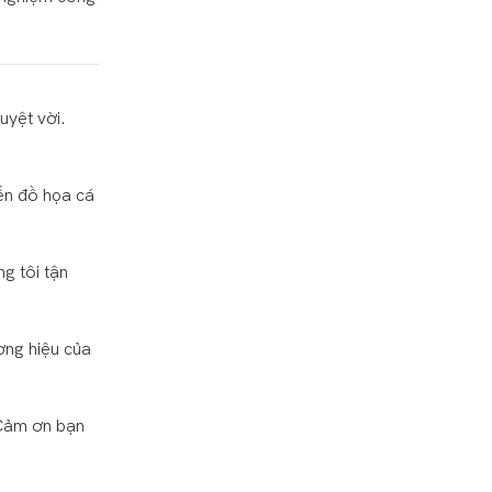
uyệt vời.
đến đồ họa cá
g tôi tận
ơng hiệu của
 Cảm ơn bạn