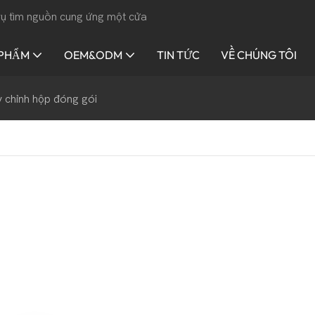
 vụ tìm nguồn cung ứng một cửa
 PHẨM
OEM&ODM
TIN TỨC
VỀ CHÚNG TÔI
y chỉnh hộp đóng gói