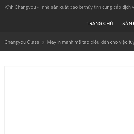
Kính Changyou -
nhà sản xuất bao bì thủy tinh cung cấp dịch
TRANG CHỦ
SẢN
Changyou Glass
Máy in mạnh mẽ tạo điều kiện cho việc tù