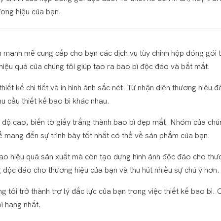
hương hiệu của bạn.
mạnh mẽ cung cấp cho bạn các dịch vụ tùy chỉnh hộp đóng gói t
hiệu quả của chúng tôi giúp tạo ra bao bì độc đáo và bắt mắt.
iết kế chi tiết và in hình ảnh sắc nét. Từ nhận diện thương hiệu 
 cầu thiết kế bao bì khác nhau.
độ cao, biến tờ giấy trắng thành bao bì đẹp mắt. Nhóm của chún
ể mang đến sự trình bày tốt nhất có thể về sản phẩm của bạn.
o hiệu quả sản xuất mà còn tạo dựng hình ảnh độc đáo cho thư
độc đáo cho thương hiệu của bạn và thu hút nhiều sự chú ý hơn.
ôi trở thành trợ lý đắc lực của bạn trong việc thiết kế bao bì.
ì hạng nhất.