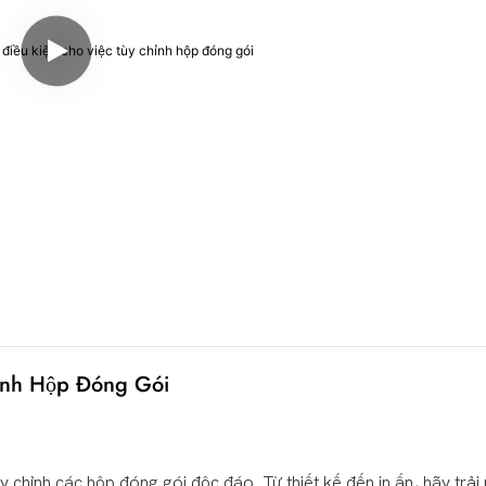
ỉnh Hộp Đóng Gói
chỉnh các hộp đóng gói độc đáo. Từ thiết kế đến in ấn, hãy trả