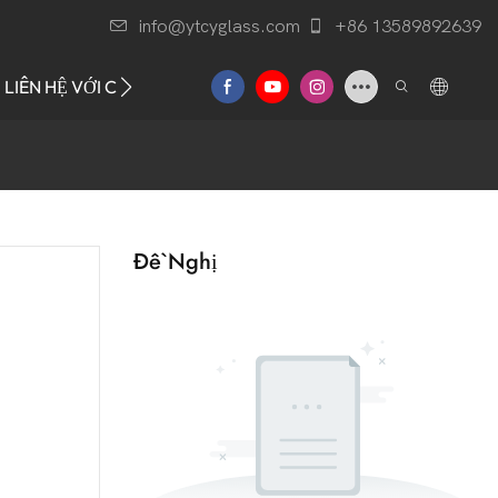
info@ytcyglass.com
+86 13589892639
LIÊN HỆ VỚI CHÚNG TÔI
Đề Nghị