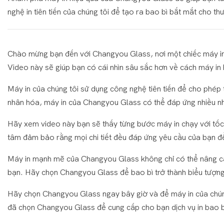
nghệ in tiên tiến của chúng tôi để tạo ra bao bì bắt mắt cho t
Chào mừng bạn đến với Changyou Glass, nơi một chiếc máy in 
Video này sẽ giúp bạn có cái nhìn sâu sắc hơn về cách máy in 
Máy in của chúng tôi sử dụng công nghệ tiên tiến để cho phép th
nhân hóa, máy in của Changyou Glass có thể đáp ứng nhiều nhu
Hãy xem video này bạn sẽ thấy từng bước máy in chạy với tốc 
tâm đảm bảo rằng mọi chi tiết đều đáp ứng yêu cầu của bạn đ
Máy in mạnh mẽ của Changyou Glass không chỉ có thể nâng ca
bạn. Hãy chọn Changyou Glass để bao bì trở thành biểu tượng 
Hãy chọn Changyou Glass ngay bây giờ và để máy in của chúng t
đã chọn Changyou Glass để cung cấp cho bạn dịch vụ in bao b