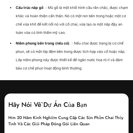
Cấu trúc nắp gỗ
：Mũ gỗ là một khối hình cầu rắn chắc, được chạm
khắc và hoàn thiện cẩn thận. Nó có một ren bên trong hoặc một cơ
chế vừa khít để kết nối nó với cổ chai, vừa tạo ra một nắp đậy an
toàn vừa có tính thẩm mỹ cao.
Niêm phong bên trong (nếu có)
：Nếu chai được trang bị cơ chế
phun, sẽ có một lớp đệm bên trong được tích hợp vào cổ hoặc nắp.
Lớp niêm phong này được thiết kế để ngăn nước hoa rò rỉ và đảm
bảo cơ chế phun hoạt động bình thường.
Hãy Nói Về Dự Án Của Bạn
Hơn 20 Năm Kinh Nghiệm Cung Cấp Các Sản Phẩm Chai Thủy
Tinh Và Các Giải Pháp Đóng Gói Liên Quan