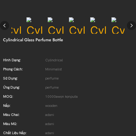
Cylindrical Glass Perfume Bottle
Hình Dạng:
Cylindrical
Phong Cách:
Minimalist
Sử Dụng:
perfume
Ứng Dụng:
perfume
MOQ:
10000awọn kọnputa
Nắp:
wooden
Màu Chai:
adani
Màu Mũ:
adani
Chất Liệu Nắp:
adani