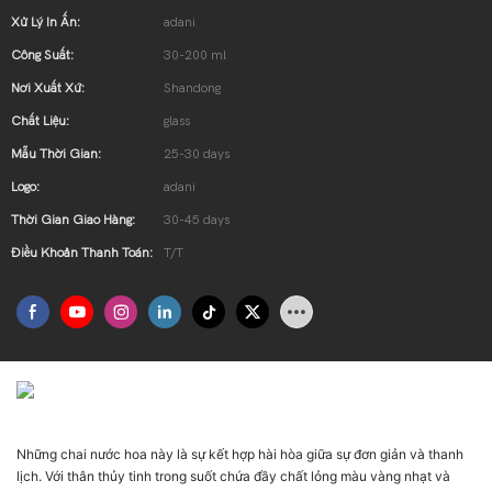
Xử Lý In Ấn:
adani
Công Suất:
30-200 ml
Nơi Xuất Xứ:
Shandong
Chất Liệu:
glass
Mẫu Thời Gian:
25-30 days
Logo:
adani
Thời Gian Giao Hàng:
30-45 days
Điều Khoản Thanh Toán:
T/T
Giới Thiệu Sản Phẩm
Những chai nước hoa này là sự kết hợp hài hòa giữa sự đơn giản và thanh
lịch. Với thân thủy tinh trong suốt chứa đầy chất lỏng màu vàng nhạt và