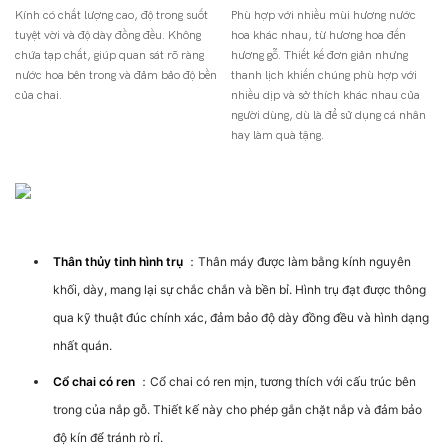
Kính có chất lượng cao, độ trong suốt
Phù hợp với nhiều mùi hương nước
tuyệt vời và độ dày đồng đều. Không
hoa khác nhau, từ hương hoa đến
chứa tạp chất, giúp quan sát rõ ràng
hương gỗ. Thiết kế đơn giản nhưng
nước hoa bên trong và đảm bảo độ bền
thanh lịch khiến chúng phù hợp với
của chai.
nhiều dịp và sở thích khác nhau của
người dùng, dù là để sử dụng cá nhân
hay làm quà tặng.
Cấu Trúc Sản Phẩm
Thân thủy tinh hình trụ
：Thân máy được làm bằng kính nguyên
khối, dày, mang lại sự chắc chắn và bền bỉ. Hình trụ đạt được thông
qua kỹ thuật đúc chính xác, đảm bảo độ dày đồng đều và hình dạng
nhất quán.
Cổ chai có ren
：Cổ chai có ren mịn, tương thích với cấu trúc bên
trong của nắp gỗ. Thiết kế này cho phép gắn chặt nắp và đảm bảo
độ kín để tránh rò rỉ.