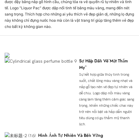
được đậy bằng nắp gỗ hình cầu, chúng tỏa ra vẻ quyến rũ tự nhiên và tinh
tế. Logo "Liquor Pac" được dập nổi tinh tế bằng màu vàng, mang đến nét
sang trọng. Thích hợp cho những ai yêu thích vẻ đẹp giản dị, những lọ đựng
này không chỉ đựng nước hoa mà còn là vật trang trí giúp tăng thêm vẻ đẹp
cho bất kỳ không gian nào.
Ưu Điểm Của Sản Phẩm
Sự Hấp Dẫn Về Mặt Thẩm
Mỹ
Sự kết hợp giữa thủy tinh trong
suốt, chất lỏng màu vàng nhạt và
nắp gỗ tạo nên vẻ đẹp tự nhiên và
dễ chịu. Logo dập nổi màu vàng
càng làm tăng thêm cảm giác sang
trọng, khiến những chiếc chai này
trở nên nổi bật và hấp dẫn người
tiêu dùng có gu thẩm mỹ thanh
lịch.
Hình Ảnh Tự Nhiên Và Bền Vững