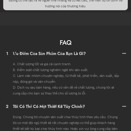
sương có thể tạo ra vẻ ngoài nhẹ nhàng và có kết cấu, thể hiện sự ổn định và
hướng nội của thương hiệu.
FAQ
1
Ưu Điểm Của Sản Phẩm Của Bạn Là Gì?
A. Chất lượng tốt và giá cả cạnh tranh.
B. Kiểm soát chất lượng nghiêm ngặt khi sản xuất.
C. Làm việc nhóm chuyên nghiệp, từ thiết kế, phát triển, sản xuất, lắp
ráp, đóng gói và vận chuyển.
D. Dịch vụ sau bán hàng, nếu có vấn đề về chất lượng, chúng tôi sẽ
cung cấp cho bạn sự thay thế cho số lượng bị lỗi.
2
Tôi Có Thể Có Một Thiết Kế Tùy Chỉnh?
Đúng. Chúng tôi chuyên sản xuất chai thủy tinh theo yêu cầu. Chúng
tôi có một đội ngũ thiết kế rất chuyên nghiệp có thể giúp khách hàng
thiết kế bất kỳ loại chai thủy tinh nào. Hoặc xin vui lòng cung cấp bản