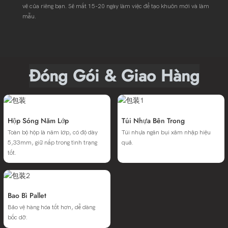
vẽ của riêng bạn. Sẽ mất 15-20 ngày làm việc để tạo khuôn mới và làm
mẫu.
Đóng Gói & Giao Hàng
Hộp Sóng Năm Lớp
Túi Nhựa Bên Trong
Toàn bộ hộp là năm lớp, có độ dày
Túi nhựa ngăn bụi xâm nhập hiệu
5,33mm, giữ nắp trong tình trạng
quả.
tốt.
Bao Bì Pallet
Bảo vệ hàng hóa tốt hơn, dễ dàng
bốc dỡ.