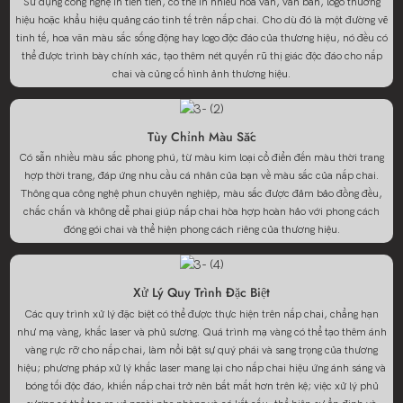
Sử dụng công nghệ in tiên tiến, có thể in nhiều hoa văn, văn bản, logo thương
hiệu hoặc khẩu hiệu quảng cáo tinh tế trên nắp chai. Cho dù đó là một đường vẽ
tinh tế, hoa văn màu sắc sống động hay logo độc đáo của thương hiệu, nó đều có
thể được trình bày chính xác, tạo thêm nét quyến rũ thị giác độc đáo cho nắp
chai và củng cố hình ảnh thương hiệu.
Tùy Chỉnh Màu Sắc
Có sẵn nhiều màu sắc phong phú, từ màu kim loại cổ điển đến màu thời trang
hợp thời trang, đáp ứng nhu cầu cá nhân của bạn về màu sắc của nắp chai.
Thông qua công nghệ phun chuyên nghiệp, màu sắc được đảm bảo đồng đều,
chắc chắn và không dễ phai giúp nắp chai hòa hợp hoàn hảo với phong cách
đóng gói chai và thể hiện phong cách riêng của thương hiệu.
Xử Lý Quy Trình Đặc Biệt
Các quy trình xử lý đặc biệt có thể được thực hiện trên nắp chai, chẳng hạn
như mạ vàng, khắc laser và phủ sương. Quá trình mạ vàng có thể tạo thêm ánh
vàng rực rỡ cho nắp chai, làm nổi bật sự quý phái và sang trọng của thương
hiệu; phương pháp xử lý khắc laser mang lại cho nắp chai hiệu ứng ánh sáng và
bóng tối độc đáo, khiến nắp chai trở nên bắt mắt hơn trên kệ; việc xử lý phủ