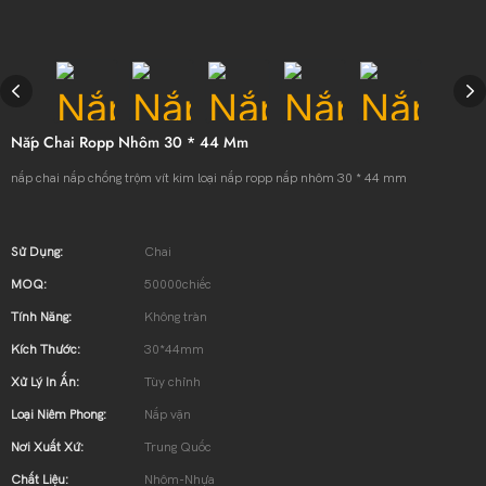
Nắp Chai Ropp Nhôm 30 * 44 Mm
nắp chai nắp chống trộm vít kim loại nắp ropp nắp nhôm 30 * 44 mm
Sử Dụng:
Chai
MOQ:
50000chiếc
Tính Năng:
Không tràn
Kích Thước:
30*44mm
Xử Lý In Ấn:
Tùy chỉnh
Loại Niêm Phong:
Nắp vặn
Nơi Xuất Xứ:
Trung Quốc
Chất Liệu:
Nhôm-Nhựa