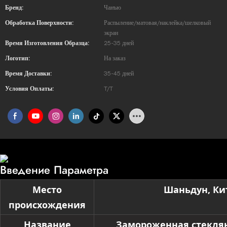
Бренд:
Чанъю
Обработка Поверхности:
Распыление/матовая/наклейка/шелковый
экран
Время Изготовления Образца:
25-35 дней
Логотип:
На заказ
Время Доставки:
35-45 дней
Условия Оплаты:
T/T
Введение Параметра
Место
Шаньдун, Ки
происхождения
Название
Замороженная стекля