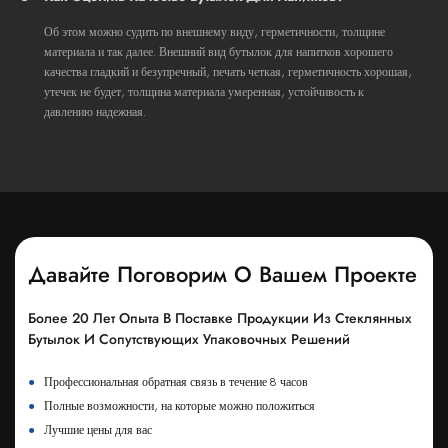
Об этом можно судить по внешнему виду, герметичности, толщине
материала и так далее. Внешний вид бутылок для напитков хорошего
качества гладкий и безупречный, печать четкая, герметичность хорошая,
утечек не будет, толщина материала умеренная, устойчивость к
давлению надежная.
Давайте Поговорим О Вашем Проекте
Более 20 Лет Опыта В Поставке Продукции Из Стеклянных
Бутылок И Сопутствующих Упаковочных Решений
●
Профессиональная обратная связь в течение 8 часов
●
Полные возможности, на которые можно положиться
●
Лучшие цены для вас