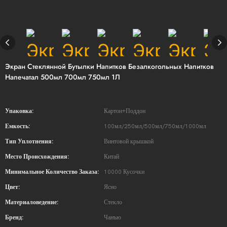
Экран Стеклянной Бутылки Напитков Безалкогольных Напитков
Напечатал 500мл 700мл 750мл 1Л
Упаковка:
Картон+Поддон
Емкость:
100мл/250мл/500мл/750мл/1000мл
Тип Уплотнения:
Винтовой крышкой
Место Происхождения:
Китай
Минимальное Количество Заказа:
10000 Кусочки
Цвет:
Ясно
Материаловедение:
Стекло
Бренд:
Чанъю