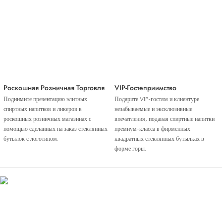
Роскошная Розничная Торговля
VIP-Гостеприимство
Поднимите презентацию элитных
Подарите VIP-гостям и клиентуре
спиртных напитков и ликеров в
незабываемые и эксклюзивные
роскошных розничных магазинах с
впечатления, подавая спиртные напитки
помощью сделанных на заказ стеклянных
премиум-класса в фирменных
бутылок с логотипом.
квадратных стеклянных бутылках в
форме горы.
Введение Материала
Эта роскошная стеклянная бутылка с логотипом горного дна квадратной формы, 750
мл, 700 мл, спиртной напиток, джин, ликер, виски, ром, текила, водка, с крышкой