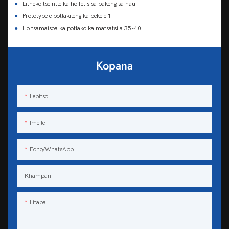
●
Litheko tse ntle ka ho fetisisa bakeng sa hau
●
Prototype e potlakileng ka beke e 1
●
Ho tsamaisoa ka potlako ka matsatsi a 35-40
Kopana
Lebitso
Imeile
Fono/WhatsApp
Khampani
Litaba