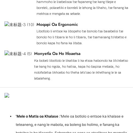
hammoho le lisebelisoa tse fapaneng tse kang tšepe e
boreleli, polasetiki e boreleli le lehong la tlhaho, tse fanang ka
mekhoa e mengata ea setaele.
Moqapi Oa Ergonomic
Libotlolo li entsoe ka libopeho tse bonolo tsa basebelisi tse
bonolo ho li tšoara le ho li tšoara, tse tsamaisang ts'ebetso e
bonolo kapa ho fana ka litaba.
Monyetla Oa Ho Itloaetsa
Ka bobeli libotlolo le likatiba li ka etsoa habonolo ka lits'ebetso
tse kang ho ngola, ho hatisa, kapa ho bapisa mebala, ho
nolofalletsa likhoebo ho theha lets'oao le ikhethang le le sa
lebaleheng.
Sebopeho Sa Sehlahisoa
'Mele o Matla oa Khalase
:'Mele oa botlolo o entsoe ka khalase e
teteaneng, e nang le mabota, ea boleng bo holimo, e fanang ka
botsitso le ho tšoarella. Sebopeho sa eona se etselitsoe ho mamella