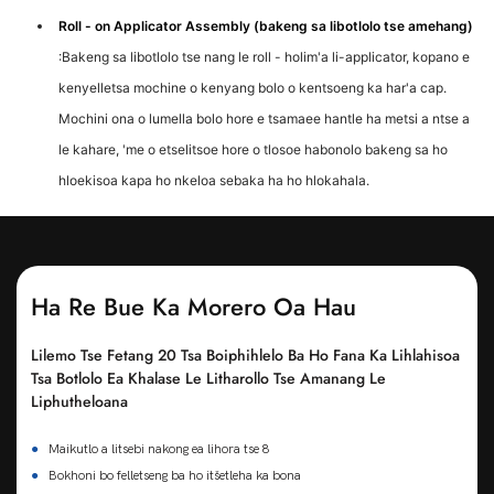
Roll - on Applicator Assembly (bakeng sa libotlolo tse amehang)
:Bakeng sa libotlolo tse nang le roll - holim'a li-applicator, kopano e
kenyelletsa mochine o kenyang bolo o kentsoeng ka har'a cap.
Mochini ona o lumella bolo hore e tsamaee hantle ha metsi a ntse a
le kahare, 'me o etselitsoe hore o tlosoe habonolo bakeng sa ho
hloekisoa kapa ho nkeloa sebaka ha ho hlokahala.
Ha Re Bue Ka Morero Oa Hau
Lilemo Tse Fetang 20 Tsa Boiphihlelo Ba Ho Fana Ka Lihlahisoa
Tsa Botlolo Ea Khalase Le Litharollo Tse Amanang Le
Liphutheloana
●
Maikutlo a litsebi nakong ea lihora tse 8
●
Bokhoni bo felletseng ba ho itšetleha ka bona