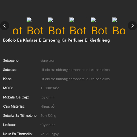
Botlolo Ea Khalase E Entsoeng Ka Perfume E Ikhethileng
Sebopeho:
vòng tròn
Sebelisa:
Litlolo tse nkhang hamonate, oli ea bohlokoa
Kopo:
Litlolo tse nkhang hamonate, oli ea bohlokoa
MOQ:
10000chiếc
Mobala Oa Cap:
tùy chỉnh
Cap Material:
Nhựa, gỗ
Sebaka Sa Tšimoloho:
Sơn Đông
Letšoao:
tùy chỉnh
Nako Ea Thomello:
25-30 ngày