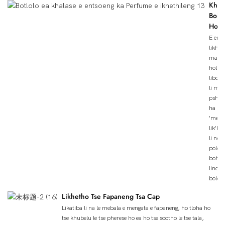
Khal
Bole
Holi
E ents
likhal
maem
holim
libotl
li matl
pshatl
ha li 
'me ha
lik'he
li net
poloke
bohlo
lino ts
boloki
Likhetho Tse Fapaneng Tsa Cap
Likatiba li na le mebala e mengata e fapaneng, ho tloha ho
tse khubelu le tse pherese ho ea ho tse sootho le tse tala,