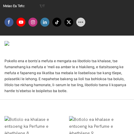
Melao Ea Tefo:
T/T
Kenyelletso Ea Sehlahisoa
Pokello ena e bonts'a mefuta e mengata ea libotlolo tsa khalase, tse
fumanehang ka mefuta e 'meli ea amber le e hlakileng, e tlatsitsoeng ke
mefuta e fapaneng ea likatiba tsa mebala le lisebelisoa tse kang tšepe,
polasetiki le lehong. E nepahetse bakeng sa lioli tsa bohlokoa tsa bolulo,
litlolo tse nkhang hamonate, li-serum le tse ling, libotlolo tsena li kopanya
hantle ts'ebetso le boipiletso ba botle.
Pontšo Ea Sehlahisoa