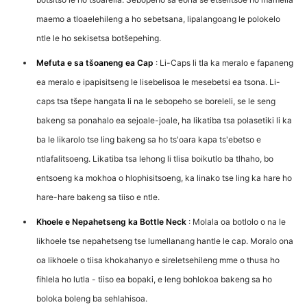
maemo a tloaelehileng a ho sebetsana, lipalangoang le polokelo
ntle le ho sekisetsa botšepehing.
Mefuta e sa tšoaneng ea Cap
: Li-Caps li tla ka meralo e fapaneng
ea meralo e ipapisitseng le lisebelisoa le mesebetsi ea tsona. Li-
caps tsa tšepe hangata li na le sebopeho se boreleli, se le seng
bakeng sa ponahalo ea sejoale-joale, ha likatiba tsa polasetiki li ka
ba le likarolo tse ling bakeng sa ho ts'oara kapa ts'ebetso e
ntlafalitsoeng. Likatiba tsa lehong li tlisa boikutlo ba tlhaho, bo
entsoeng ka mokhoa o hlophisitsoeng, ka linako tse ling ka hare ho
hare-hare bakeng sa tiiso e ntle.
Khoele e Nepahetseng ka Bottle Neck
: Molala oa botlolo o na le
likhoele tse nepahetseng tse lumellanang hantle le cap. Moralo ona
oa likhoele o tiisa khokahanyo e sireletsehileng mme o thusa ho
fihlela ho lutla - tiiso ea bopaki, e leng bohlokoa bakeng sa ho
boloka boleng ba sehlahisoa.