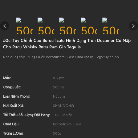
50cl Tùy Chỉnh Cao Borosilicate Hình Dạng Tròn Decanter Có Nắp
Cho Rượu Whisky Rượu Rum Gin Tequila
Nhà cung cấp Trung Quốc Borosilicate Glass Chai Vật liệu logo tùy chỉnh
Mẫu:
5-7pcs
Công Suất:
500ml
Loại Niêm Phong:
Nút chai
Nơi Xuất Xứ:
SHANDONG
Tối Thiểu Số Lượng Đặt Hàng:
10000chiếc
Chất Liệu:
Borosilicate Glass
Trọng Lượng:
500g