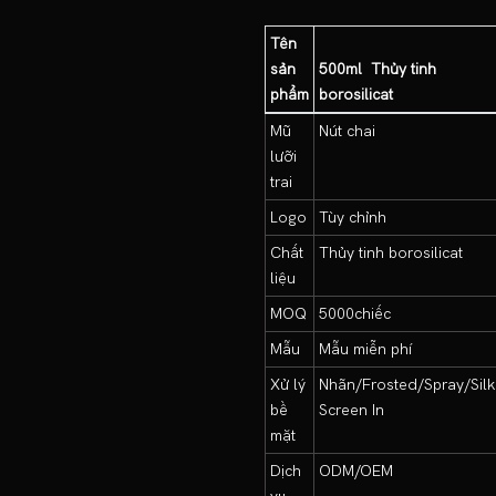
Tên
sản
500ml
Thủy tinh
phẩm
borosilicat
Mũ
Nút chai
lưỡi
trai
Logo
Tùy chỉnh
Chất
Thủy tinh borosilicat
liệu
MOQ
5000chiếc
Mẫu
Mẫu miễn phí
Xử lý
Nhãn/Frosted/Spray/Silk
bề
Screen In
mặt
Dịch
ODM/OEM