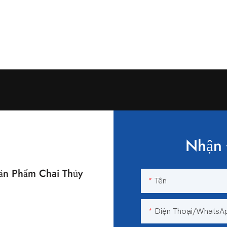
Nhận 
n Phẩm Chai Thủy
Tên
n
Điện Thoại/WhatsA