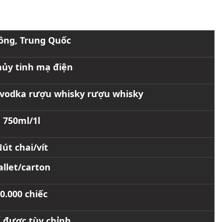
ông, Trung Quốc
hủy tinh mạ điện
vodka rượu whisky rượu whisky
750ml/1l
út chai/vít
allet/carton
0.000 chiếc
ể được tùy chỉnh