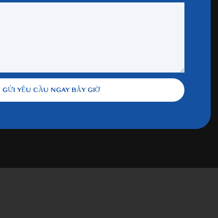
GỬI YÊU CẦU NGAY BÂY GIỜ