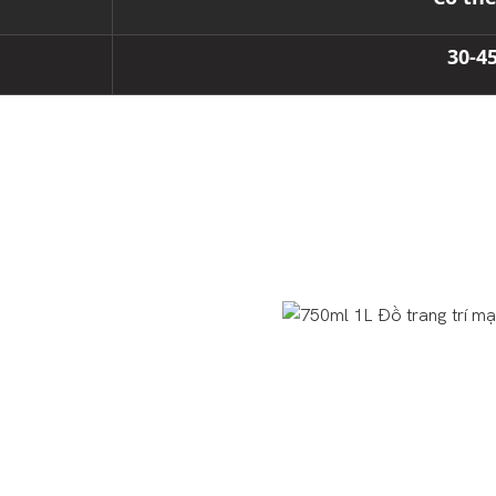
30-4
Ưu Điểm Của Chai