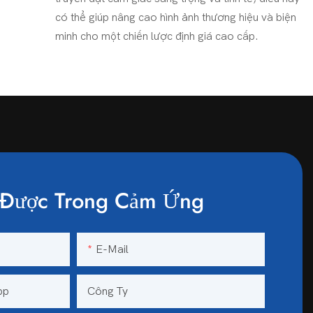
có thể giúp nâng cao hình ảnh thương hiệu và biện
minh cho một chiến lược định giá cao cấp.
Được Trong Cảm Ứng
E-Mail
pp
Công Ty