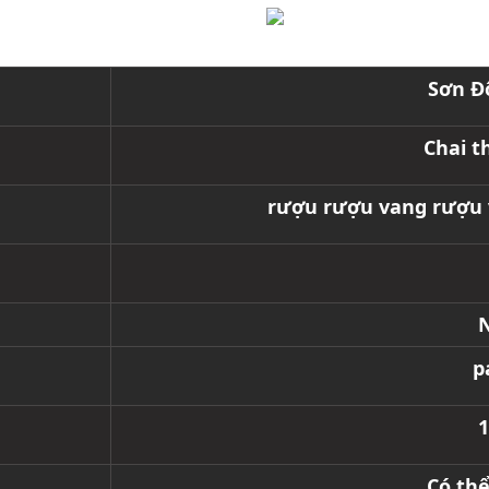
Sơn Đ
Chai t
rượu rượu vang rượu 
N
p
1
Có th