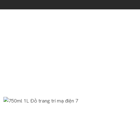
Chai cổ điển này có một thiết kế cao, cao với cổ dài, toát ra mộ
Các màu được mạ điện có thể tùy chỉnh, cung cấp một loạt các
Ngoài ra, chai này đi kèm với cả tùy chọn vít và nút chai, cu
thường được sử dụng cho tinh thần đóng gói, rượu vang trái 
yêu cầu về chức năng, khi