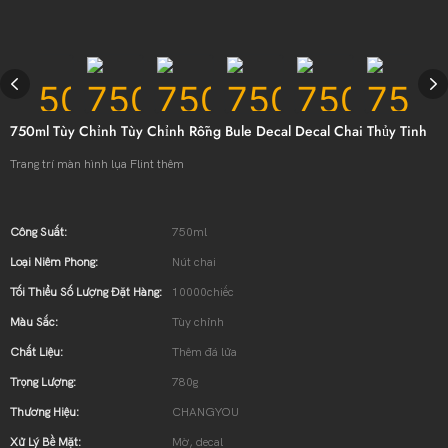
750ml Tùy Chỉnh Tùy Chỉnh Rỗng Bule Decal Decal Chai Thủy Tinh
Trang trí màn hình lụa Flint thêm
Công Suất:
750ml
Loại Niêm Phong:
Nút chai
Tối Thiểu Số Lượng Đặt Hàng:
10000chiếc
Màu Sắc:
Tùy chỉnh
Chất Liệu:
Thêm đá lửa
Trọng Lượng:
780g
Thương Hiệu:
CHANGYOU
Xử Lý Bề Mặt:
Mờ, decal