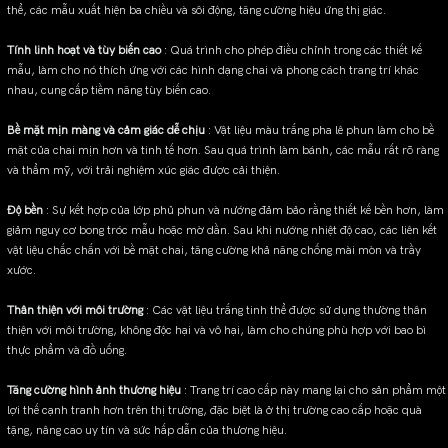
thể, các mẫu xuất hiện ba chiều và sôi động, tăng cường hiệu ứng thị giác.
Tính linh hoạt và tùy biến cao
: Quá trình cho phép điều chỉnh trong các thiết kế
mẫu, làm cho nó thích ứng với các hình dạng chai và phong cách trang trí khác
nhau, cung cấp tiềm năng tùy biến cao.
Bề mặt mịn màng và cảm giác dễ chịu
: Vật liệu màu trắng pha lê phun làm cho bề
mặt của chai mịn hơn và tinh tế hơn. Sau quá trình làm bánh, các mẫu rất rõ ràng
và thẩm mỹ, với trải nghiệm xúc giác được cải thiện.
Độ bền
: Sự kết hợp của lớp phủ phun và nướng đảm bảo rằng thiết kế bền hơn, làm
giảm nguy cơ bong tróc mẫu hoặc mờ dần. Sau khi nướng nhiệt độ cao, các liên kết
vật liệu chắc chắn với bề mặt chai, tăng cường khả năng chống mài mòn và trầy
xước.
Thân thiện với môi trường
: Các vật liệu trắng tinh thể được sử dụng thường thân
thiện với môi trường, không độc hại và vô hại, làm cho chúng phù hợp với bao bì
thực phẩm và đồ uống.
Tăng cường hình ảnh thương hiệu
: Trang trí cao cấp này mang lại cho sản phẩm một
lợi thế cạnh tranh hơn trên thị trường, đặc biệt là ở thị trường cao cấp hoặc quà
tặng, nâng cao uy tín và sức hấp dẫn của thương hiệu.