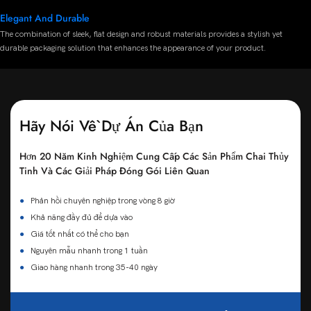
Elegant And Durable
The combination of sleek, flat design and robust materials provides a stylish yet
durable packaging solution that enhances the appearance of your product.
Hãy Nói Về Dự Án Của Bạn
Hơn 20 Năm Kinh Nghiệm Cung Cấp Các Sản Phẩm Chai Thủy
Tinh Và Các Giải Pháp Đóng Gói Liên Quan
●
Phản hồi chuyên nghiệp trong vòng 8 giờ
●
Khả năng đầy đủ để dựa vào
●
Giá tốt nhất có thể cho bạn
●
Nguyên mẫu nhanh trong 1 tuần
●
Giao hàng nhanh trong 35-40 ngày