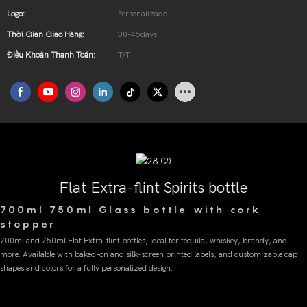
Logo:
Personalizado
Thời Gian Giao Hàng:
30-45days
Điều Khoản Thanh Toán:
T/T
Flat Extra-flint Spirits bottle
700ml 750ml Glass bottle with cork
stopper
700ml and 750ml Flat Extra-flint bottles, ideal for tequila, whiskey, brandy, and
more. Available with baked-on and silk-screen printed labels, and customizable cap
shapes and colors for a fully personalized design.