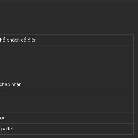
 hổ phách cổ điển
chấp nhận
ược
 pallet