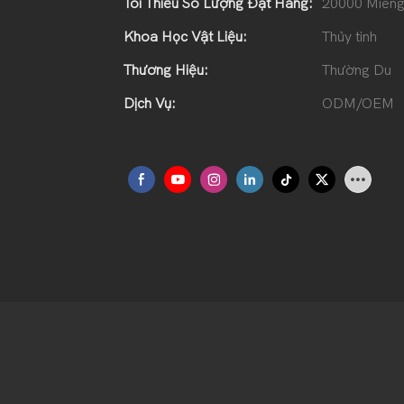
Tối Thiểu Số Lượng Đặt Hàng:
20000 Miến
Khoa Học Vật Liệu:
Thủy tinh
Thương Hiệu:
Thường Du
Dịch Vụ:
ODM/OEM