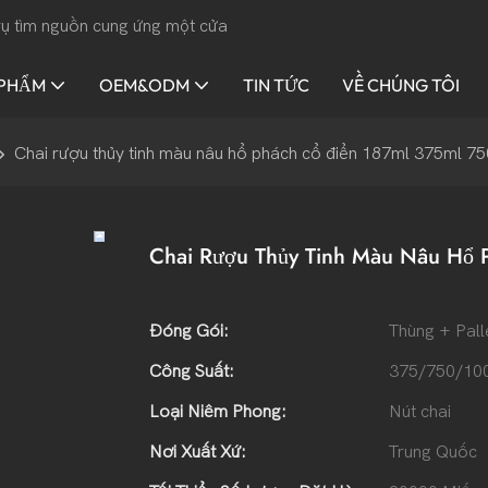
 vụ tìm nguồn cung ứng một cửa
 PHẨM
OEM&ODM
TIN TỨC
VỀ CHÚNG TÔI
Chai rượu thủy tinh màu nâu hổ phách cổ điển 187ml 375ml 7
Chai Rượu Thủy Tinh Màu Nâu Hổ 
Đóng Gói:
Thùng + Pall
Công Suất:
375/750/10
Loại Niêm Phong:
Nút chai
Nơi Xuất Xứ:
Trung Quốc