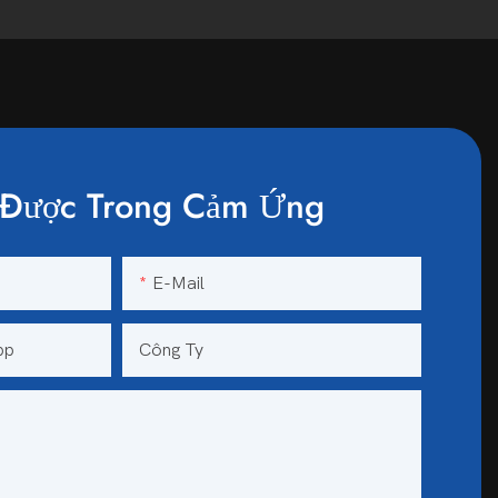
Được Trong Cảm Ứng
E-Mail
pp
Công Ty