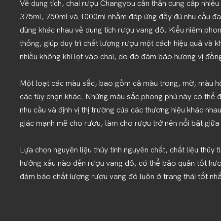
Về dung tích, chai rượu Changyou cẩn thận cung cấp nhiều
375ml, 750ml và 1000ml nhằm đáp ứng đầy đủ nhu cầu đa 
dùng khác nhau về dung tích rượu vang đỏ. Kiểu niêm phon
thống, giúp duy trì chất lượng rượu một cách hiệu quả và
nhiều không khí lọt vào chai, do đó đảm bảo hương vị đồn
Một loạt các màu sắc, bao gồm cả màu trong, mờ, màu hổ
các tùy chọn khác. Những màu sắc phong phú này có thể đ
nhu cầu và định vị thị trường của các thương hiệu khác nha
giác mạnh mẽ cho rượu, làm cho rượu trở nên nổi bật giữa
Lựa chọn nguyên liệu thủy tinh nguyên chất, chất liệu thủy 
hưởng xấu nào đến rượu vang đỏ, có thể bảo quản tốt hươ
đảm bảo chất lượng rượu vang đỏ luôn ở trạng thái tốt nhấ