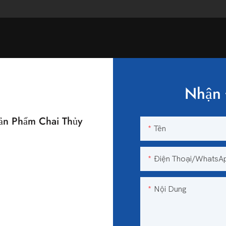
Nhận 
n Phẩm Chai Thủy
Tên
n
Điện Thoại/WhatsA
Nội Dung