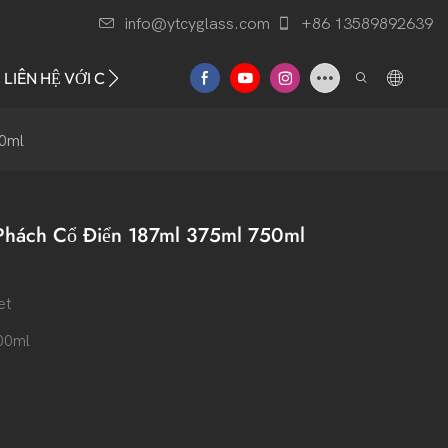
info@ytcyglass.com
+86 13589892639
LIÊN HỆ VỚI CHÚNG TÔI
50ml
Phách Cổ Điển 187ml 375ml 750ml
et
00ml