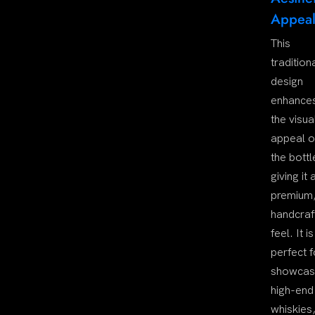
Appea
This
tradition
design
enhance
the visua
appeal o
the bottl
giving it 
premium
handcraf
feel. It is
perfect f
showcas
high-end
whiskies