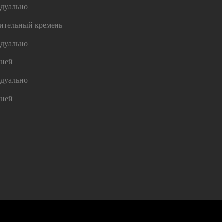
дуально
ительный кремень
дуально
дней
дуально
дней