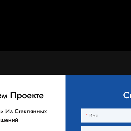
ем Проекте
С
ии Из Стеклянных
Имя
Решений