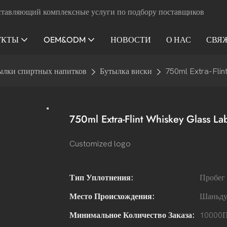
ставляющий комплексные услуги по подбору поставщиков
УКТЫ
OEM&ODM
НОВОСТИ
О НАС
СВЯ
ылки спиртных напитков
Бутылка виски
750ml Extra-Flin
750ml Extra-Flint Whiskey Glass Lab
Customized logo
Тип Уплотнения:
Пробег
Место Происхождения:
Шаньд
Минимальное Количество Заказа:
10000