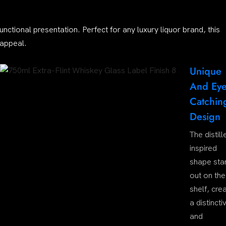
functional presentation. Perfect for any luxury liquor brand, this
 appeal.
Unique
And Eye
Catchin
Design
The distill
inspired
shape sta
out on the
shelf, cre
a distincti
and