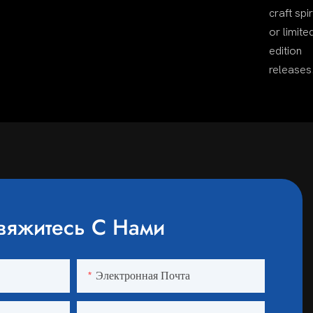
craft spir
or limite
edition
releases
вяжитесь С Нами
Электронная Почта