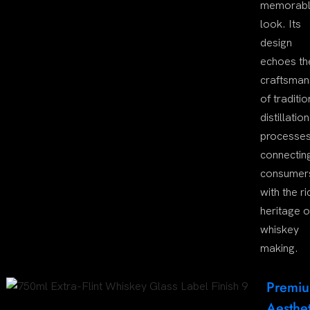
memorab
look. Its
design
echoes th
craftsman
of traditio
distillation
processes
connectin
consumer
with the ri
heritage o
whiskey
making.
Premi
Aesthet