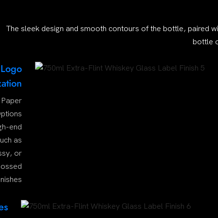
The sleek design and smooth contours of the bottle, paired wi
bottle 
 Logo
ation
 Paper
ptions
igh-end
such as
ssy, or
ossed
inishes
es