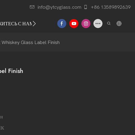
info@ytcyglass.com
+86 13589892639
ЖИТЕСЬ С НАМИ
t Whiskey Glass Label Finish
el Finish
ун
ПК