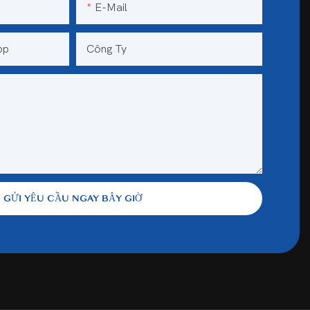
E-Mail
pp
Công Ty
GỬI YÊU CẦU NGAY BÂY GIỜ