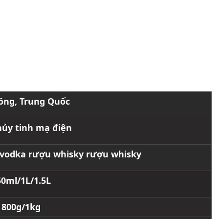
ông, Trung Quốc
hủy tinh mạ điện
vodka rượu whisky rượu whisky
50ml/1L/1.5L
800g/1kg