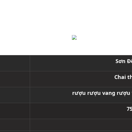
Sơn Đ
Chai t
rượu rượu vang rượu 
7