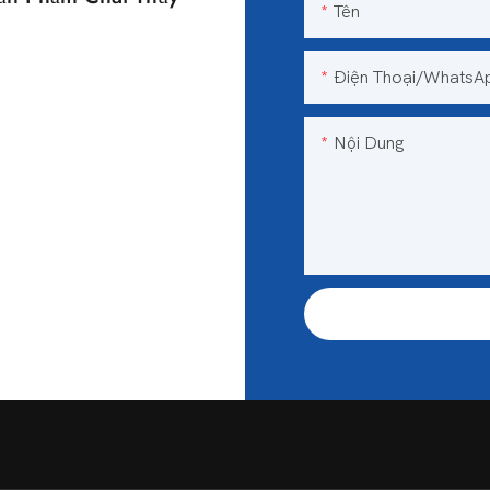
Tên
n
Điện Thoại/WhatsA
Nội Dung