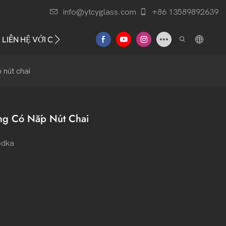
info@ytcyglass.com
+86 13589892639
LIÊN HỆ VỚI CHÚNG TÔI
 nút chai
ang Có Nắp Nút Chai
odka