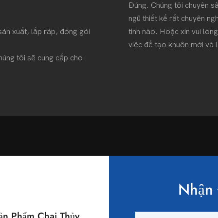
Đúng. Chúng tôi chuyên sản
ngũ thiết kế rất chuyên ngh
sản xuất, lắp ráp, đóng gói
tinh nào. Hoặc xin vui lò
việc để tạo khuôn mới và
húng tôi sẽ cung cấp cho
Nhận 
n Phẩm Chai Thủy