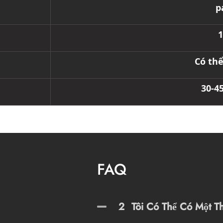
p
1
Có th
30-4
FAQ
2
Tôi Có Thể Có Một T