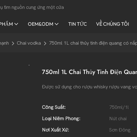
 vụ tìm nguồn cung ứng một cửa
 PHẨM
OEM&ODM
TIN TỨC
VỀ CHÚNG TÔI
mạnh
Chai vodka
750ml 1L chai thủy tinh điện quang có nắp
750ml 1L Chai Thủy Tinh Điện Qu
Được sử dụng cho rượu whisky rượu vang v
Công Suất:
750ml/1l
Loại Niêm Phong:
Nút chai
Nơi Xuất Xứ:
Sơn Đông