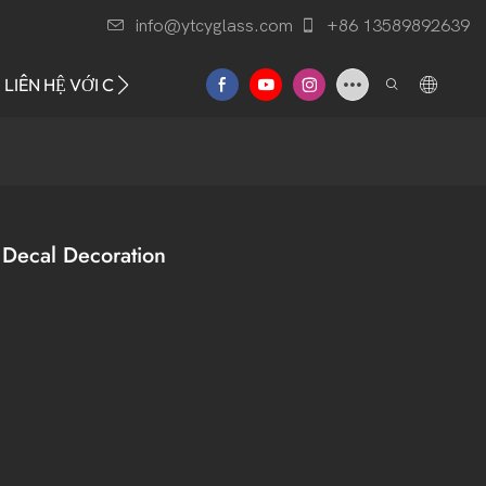
info@ytcyglass.com
+86 13589892639
LIÊN HỆ VỚI CHÚNG TÔI
h Decal Decoration