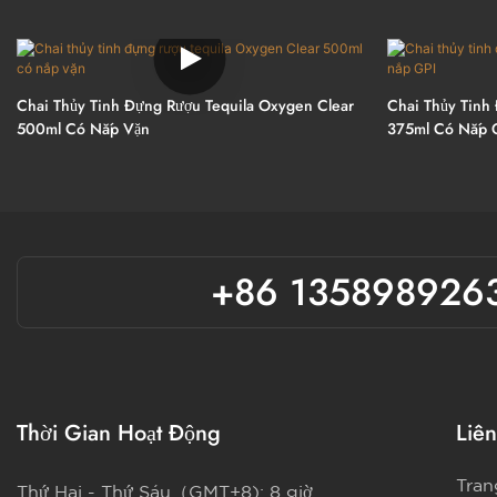
Chai Thủy Tinh Đựng Rượu Tequila Oxygen Clear
Chai Thủy Tinh
500ml Có Nắp Vặn
375ml Có Nắp 
+86 135898926
Thời Gian Hoạt Động
Liên
Tran
Thứ Hai - Thứ Sáu（GMT+8): 8 giờ