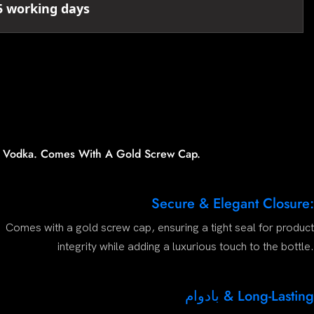
5 working days
nd Vodka. Comes With A Gold Screw Cap.
Secure & Elegant Closure:
Comes with a gold screw cap, ensuring a tight seal for product
integrity while adding a luxurious touch to the bottle.
بادوام & Long-Lasting