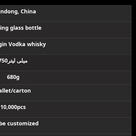
ndong, China
ing glass bottle
 gin Vodka whisky
750میلی لیتر
680g
allet/carton
10,000pcs
be customized