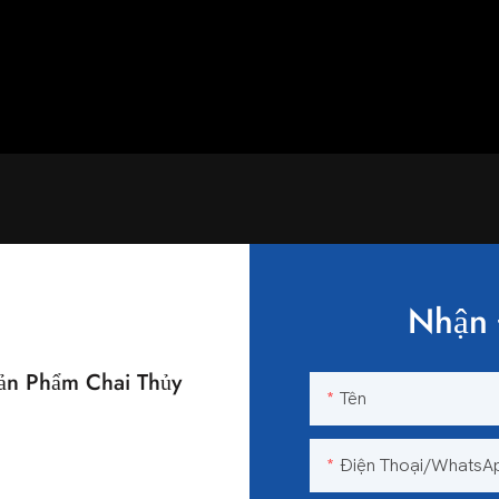
Nhận 
n Phẩm Chai Thủy
Tên
n
Điện Thoại/WhatsA