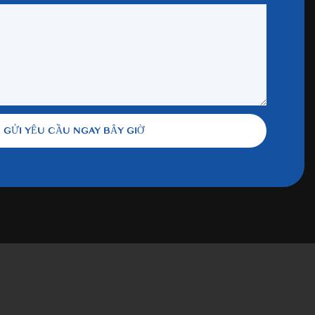
GỬI YÊU CẦU NGAY BÂY GIỜ