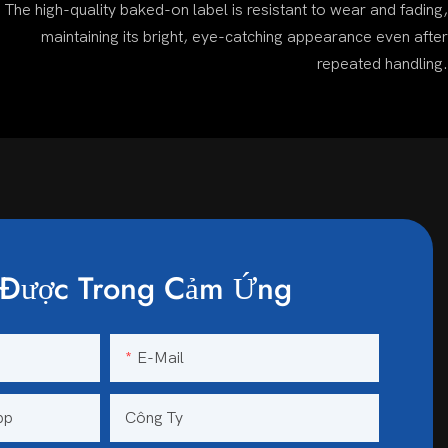
The high-quality baked-on label is resistant to wear and fading,
maintaining its bright, eye-catching appearance even after
repeated handling.
Được Trong Cảm Ứng
E-Mail
pp
Công Ty