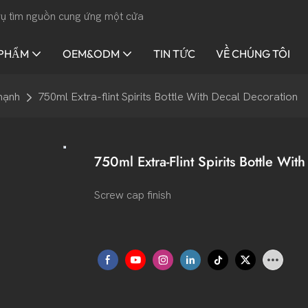
 vụ tìm nguồn cung ứng một cửa
 PHẨM
OEM&ODM
TIN TỨC
VỀ CHÚNG TÔI
mạnh
750ml Extra-flint Spirits Bottle With Decal Decoration
750ml Extra-Flint Spirits Bottle Wit
Screw cap finish