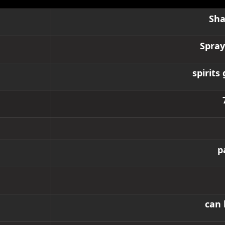
Sha
Spray
spirits
p
can 