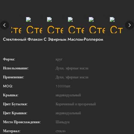
Стеклянный Флакон С Эфирным Маслом-Роллером
Форма:
круг
Использование:
Духи, эфирные масла
Применение:
Духи, эфирные масла
MOQ:
10000шт.
Крышка:
индивидуальный
Цвет Бутылки:
Коричневый и прозрачный
Цвет Крышки:
индивидуальный
Место Происхождения:
Шаньдун
Материал:
стекло