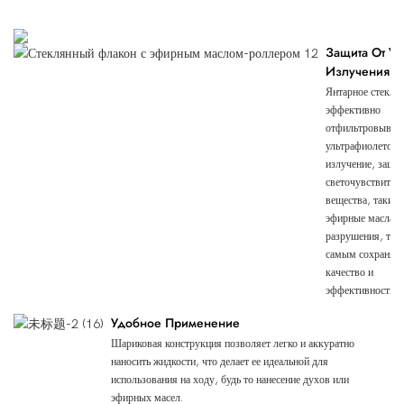
Преимущества Продукта
Защита От УФ
Излучения
Янтарное стекло
эффективно
отфильтровывае
ультрафиолетово
излучение, защи
светочувствител
вещества, такие 
эфирные масла, 
разрушения, тем
самым сохраняя 
качество и
эффективность.
Удобное Применение
Шариковая конструкция позволяет легко и аккуратно
наносить жидкости, что делает ее идеальной для
использования на ходу, будь то нанесение духов или
эфирных масел.